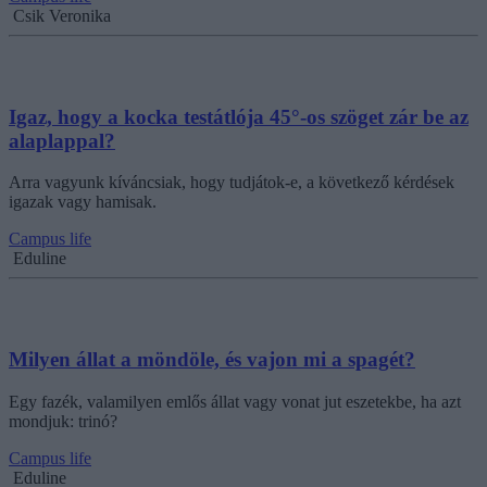
Csik Veronika
Igaz, hogy a kocka testátlója 45°-os szöget zár be az
alaplappal?
Arra vagyunk kíváncsiak, hogy tudjátok-e, a következő kérdések
igazak vagy hamisak.
Campus life
Eduline
Milyen állat a möndöle, és vajon mi a spagét?
Egy fazék, valamilyen emlős állat vagy vonat jut eszetekbe, ha azt
mondjuk: trinó?
Campus life
Eduline