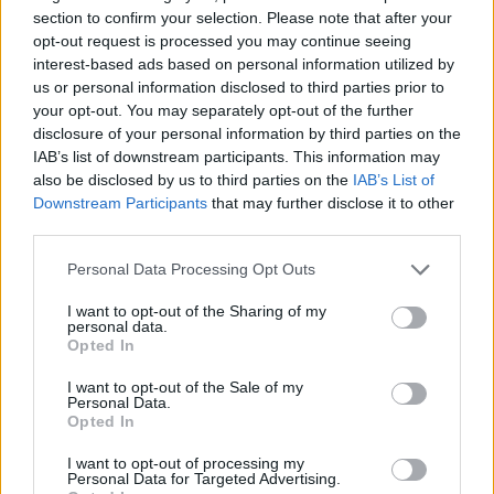
városokat?
section to confirm your selection. Please note that after your
opt-out request is processed you may continue seeing
A kérdés most is nagyon egyszerű: ti felismeritek a magyar
interest-based ads based on personal information utilized by
városokat egy részletük alapján?
us or personal information disclosed to third parties prior to
your opt-out. You may separately opt-out of the further
Campus life
Eduline
disclosure of your personal information by third parties on the
IAB’s list of downstream participants. This information may
also be disclosed by us to third parties on the
IAB’s List of
Downstream Participants
that may further disclose it to other
third parties.
Mikor volt a nándorfehérvári diadal a török felett?
Personal Data Processing Opt Outs
Vagy mikor volt az osztrák-magyar kiegyezés? Jöhetnek a válaszok.
I want to opt-out of the Sharing of my
Campus life
personal data.
Eduline
Opted In
I want to opt-out of the Sale of my
Personal Data.
Opted In
Izgalmas matekteszt: ha ma kedd van, milyen nap
lesz 100 nap múlva?
I want to opt-out of processing my
Personal Data for Targeted Advertising.