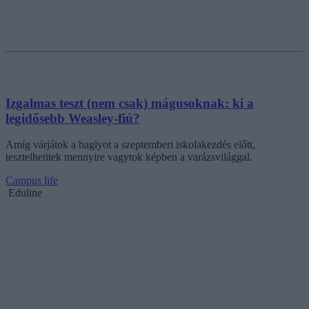
Izgalmas teszt (nem csak) mágusoknak: ki a
legidősebb Weasley-fiú?
Amíg várjátok a baglyot a szeptemberi iskolakezdés előtt,
tesztelhetitek mennyire vagytok képben a varázsvilággal.
Campus life
Eduline