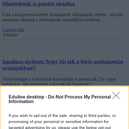
felnőtteknek is gondot okozhat
Újra a kompetenciamérés feladataiból válogattunk nektek - nézzük
mennyire mennek a felsősöknek összeállított kérdések.
Campus life
Eduline
Izgalmas töriteszt: hogy hívják a bírót mohamedán
országokban?
Töriérettségin a szakszavak használatát is pontozzák. De vajon
tudjátok-e, mit jelentenek a következő fogalmak?
Campus life
Eduline desktop -
Do Not Process My Personal
Eduline
Information
If you wish to opt-out of the sale, sharing to third parties, or
processing of your personal or sensitive information for
Mi van a képen - ti mennyire ismeritek a magyar
targeted advertising by us, please use the below opt-out