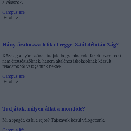
a válaszok.
Campus life
Eduline
Hány órahossza telik el reggel 8-tól délután 3-ig?
Közeleg a nyári szünet, tudjuk, hogy mindenki fáradt, ezért most
nem érettségizőknek, hanem általános iskolásoknak készült
feladatokból válogattunk nektek.
Campus life
Eduline
Tudjátok, milyen állat a möndöle?
Mi a spagét, és ki a rajos? Tájszavak közül válogattunk.
Campus life