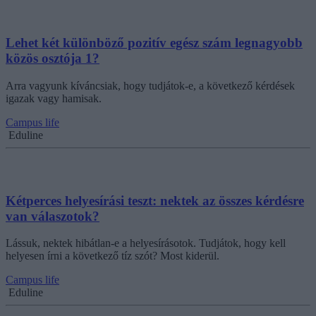
Lehet két különböző pozitív egész szám legnagyobb
közös osztója 1?
Arra vagyunk kíváncsiak, hogy tudjátok-e, a következő kérdések
igazak vagy hamisak.
Campus life
Eduline
Kétperces helyesírási teszt: nektek az összes kérdésre
van válaszotok?
Lássuk, nektek hibátlan-e a helyesírásotok. Tudjátok, hogy kell
helyesen írni a következő tíz szót? Most kiderül.
Campus life
Eduline