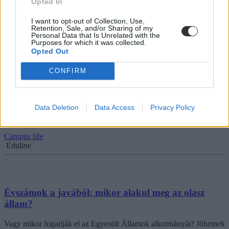
Opted In
A következő tizenöt matekos kérdés ínyenceknek szól. Megvan az
összes helyes válasz?
I want to opt-out of Collection, Use,
Retention, Sale, and/or Sharing of my
Campus life
Personal Data that Is Unrelated with the
Eduline
Purposes for which it was collected.
Opted Out
CONFIRM
Egy igazi Potterhead tudja: hányas széfben őrizték a
bölcsek kövét Gringottsban?
Data Deletion
Data Access
Privacy Policy
Ha jól kitöltitek, talán idén nyáron megjön a bagoly is Roxfortból.
Campus life
Eduline
Évszámok a javából: mikor alakul meg az olasz
állam?
Vagy mikor fogadják el az Egyesült Államok alkotmányát? Jöhetnek