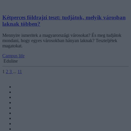
Kétperces földrajzi teszt: tudjátok, melyik városban
laknak többen?
Mennyire ismeritek a magyarországi városokat? És meg tudjátok
mondani, hogy egyes városokban hányan laknak? Teszteljétek
magatokat.
Campus life
Eduline
1
2
3
...
11