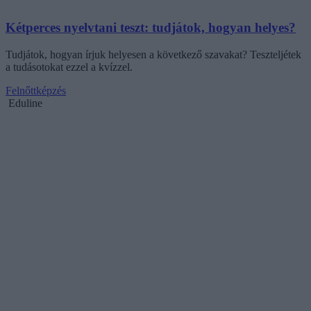
Kétperces nyelvtani teszt: tudjátok, hogyan helyes?
Tudjátok, hogyan írjuk helyesen a következő szavakat? Teszteljétek
a tudásotokat ezzel a kvízzel.
Felnőttképzés
Eduline