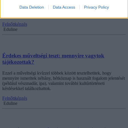
Örültetek, ha túléltétek a fizikaórákat a középiskolában? Vagy netán
Data Deletion
Data Access
Privacy Policy
érettségiztek belőle? Mindkét esetben érdemes megpróbálkoznotok
ezzel a kvízzel. Hányat találtok el a tíz kérdésből?
Felnőttképzés
Eduline
Érdekes műveltségi teszt: mennyire vagytok
tájékozottak?
Ezzel a műveltségi kvízzel többek között tesztelhetitek, hogy
mennyire ismeritek néhány, hétköznap is használt fogalom jelentését
(például vészmadár, ipa), valamint további kultúrtörténeti
kérdésekkel találkozhattok.
Felnőttképzés
Eduline