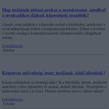
Meg tudjátok oldani azokat a matektesztet, amellyel
a nyolcadikos diákok képességeit tesztelték?
Lássuk, meg tudjátok-e válaszolni azokat a kérdéseket, amelyeket a
nyolcadikasoknak kellett a kompetenciamérésben. Ebben a kvízben
a szerdai országos kompetenciamérés feladatsoraiból válogattunk
nektek.
Felnőttképzés
Eduline
Kétperces műveltségi teszt: tudjátok, kitől idéztünk?
Kikapcsolódnátok az érettségi után? Itt a lehetőség: lássuk, mennyire
ismeritek a híres idézeteket és azokat, akiktől idézünk. Teszteljétek a
tudásotokat ezzel a kvízzel. Minden kérdésre helyes választ adtok?
Felnőttképzés
Eduline