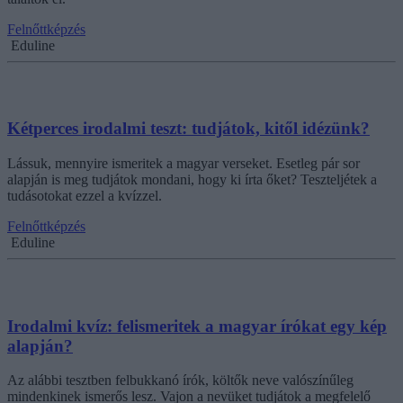
Felnőttképzés
Eduline
Kétperces irodalmi teszt: tudjátok, kitől idézünk?
Lássuk, mennyire ismeritek a magyar verseket. Esetleg pár sor
alapján is meg tudjátok mondani, hogy ki írta őket? Teszteljétek a
tudásotokat ezzel a kvízzel.
Felnőttképzés
Eduline
Irodalmi kvíz: felismeritek a magyar írókat egy kép
alapján?
Az alábbi tesztben felbukkanó írók, költők neve valószínűleg
mindenkinek ismerős lesz. Vajon a nevüket tudjátok a megfelelő