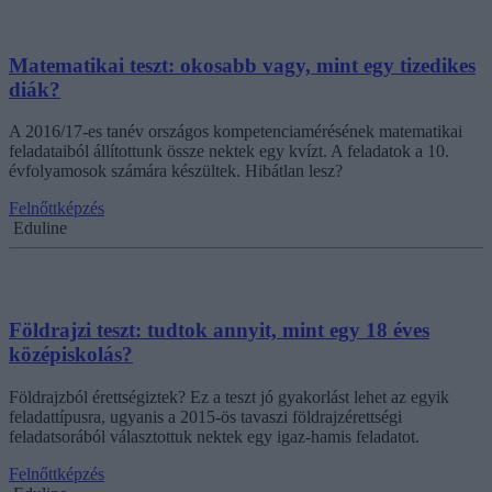
Matematikai teszt: okosabb vagy, mint egy tizedikes
diák?
A 2016/17-es tanév országos kompetenciamérésének matematikai
feladataiból állítottunk össze nektek egy kvízt. A feladatok a 10.
évfolyamosok számára készültek. Hibátlan lesz?
Felnőttképzés
Eduline
Földrajzi teszt: tudtok annyit, mint egy 18 éves
középiskolás?
Földrajzból érettségiztek? Ez a teszt jó gyakorlást lehet az egyik
feladattípusra, ugyanis a 2015-ös tavaszi földrajzérettségi
feladatsorából választottuk nektek egy igaz-hamis feladatot.
Felnőttképzés