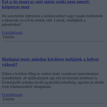
Ezt a tíz magyar szót szinte senki nem ismeri:
kétperces teszt
Ha szeretnétek fejleszteni a szókincseteket vagy csupán érdekelnek
a tájszavak, ez a kvíz nektek való. Lássuk, eltaláljátok a
jelentésüket?
Felnőttképzés
Eduline
Biológiai teszt: minden kérdésre tudjátok a helyes
választ?
Ebben a kvízben főleg az emberi testre vonatkozó ismereteiteket
tesztelhetitek, de találkozhattok egy-két növénytani kérdéssel is.
Érettségizők számára kiváló gyakorlási lehetőség, ugyanis az elmúlt
évek feladatsoraiból válogattunk.
Felnőttképzés
Eduline