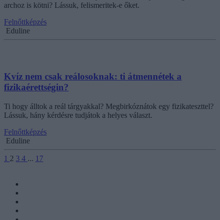
archoz is kötni? Lássuk, felismeritek-e őket.
Felnőttképzés
Eduline
Kvíz nem csak reálosoknak: ti átmennétek a
fizikaérettségin?
Ti hogy álltok a reál tárgyakkal? Megbirkóznátok egy fizikateszttel?
Lássuk, hány kérdésre tudjátok a helyes választ.
Felnőttképzés
Eduline
1
2
3
4
...
17