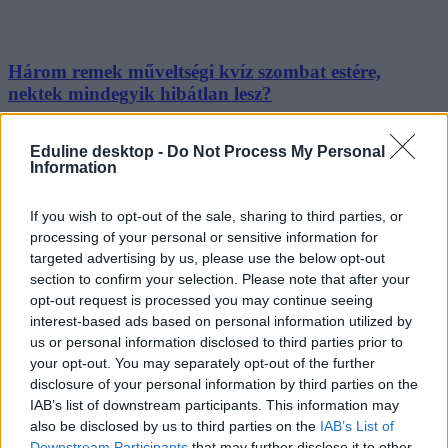
Három remek műveltségi kvíz szombat estére,
nektek mindegyik hibátlan lesz?
Három különböző témájú, de műveltségi kvízt tölthettek ki. Az
egyik az általános műveltséget méri, többek között kultúra,
Eduline desktop -
Do Not Process My Personal
Information
történelem és földrajz témában, míg a másik az idegen szavak
ismeretét teszteli, a harmadikban pedig közmondásokat kell
kiegészíteni. Megbirkóztok velük?
If you wish to opt-out of the sale, sharing to third parties, or
processing of your personal or sensitive information for
Felnőttképzés
Eduline
targeted advertising by us, please use the below opt-out
section to confirm your selection. Please note that after your
opt-out request is processed you may continue seeing
interest-based ads based on personal information utilized by
us or personal information disclosed to third parties prior to
Izgalmas műveltségi kvíz: ki tudjátok egészíteni
your opt-out. You may separately opt-out of the further
ezeket a közmondásokat?
disclosure of your personal information by third parties on the
IAB’s list of downstream participants. This information may
Ismeritek a közmondásokat, szólásokat? Ki is tudjátok egészíteni a
also be disclosed by us to third parties on the
IAB’s List of
hiányzó szavakat? Teszteljétek ismereteiteket ezzel a kvízzel.
Downstream Participants
that may further disclose it to other