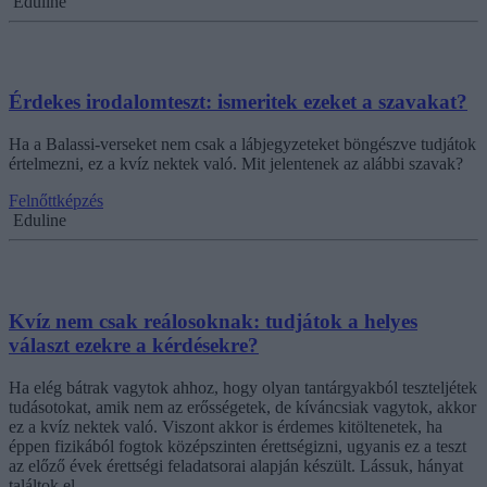
Eduline
Érdekes irodalomteszt: ismeritek ezeket a szavakat?
Ha a Balassi-verseket nem csak a lábjegyzeteket böngészve tudjátok
értelmezni, ez a kvíz nektek való. Mit jelentenek az alábbi szavak?
Felnőttképzés
Eduline
Kvíz nem csak reálosoknak: tudjátok a helyes
választ ezekre a kérdésekre?
Ha elég bátrak vagytok ahhoz, hogy olyan tantárgyakból teszteljétek
tudásotokat, amik nem az erősségetek, de kíváncsiak vagytok, akkor
ez a kvíz nektek való. Viszont akkor is érdemes kitöltenetek, ha
éppen fizikából fogtok középszinten érettségizni, ugyanis ez a teszt
az előző évek érettségi feladatsorai alapján készült. Lássuk, hányat
találtok el.