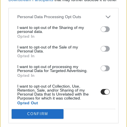
Felnőttképzés
third parties.
Eduline
Personal Data Processing Opt Outs
I want to opt-out of the Sharing of my
personal data.
Ezt a tesztet ki kell próbálnotok, ha idén fogtok
Opted In
érettségizni töriből
I want to opt-out of the Sale of my
Personal Data.
Idén érettségiztek történelemből? Ezzel a kvízzel a forráshasználatot
Opted In
gyakorolhatjátok: két feladatot hoztunk nektek az előző évek
feladatsoraiból. Az egyik feladatsor a fejlődő országok jelenkori
I want to opt-out of processing my
problémáihoz kapcsolódik, míg a másik a középkori városokhoz.
Personal Data for Targeted Advertising.
Hibátlan lesz?
Opted In
Érettségi-felvételi
I want to opt-out of Collection, Use,
Eduline
Retention, Sale, and/or Sharing of my
Personal Data that Is Unrelated with the
Purposes for which it was collected.
Opted Out
Fizikateszt bátraknak: ti megbirkóztok ezekkel a
CONFIRM
kérdésekkel?