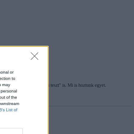
sonal or
ection to
ou may
isebb "irodalmi műveltségi teszt" is. Mi is hoztunk egyet.
 personal
out of the
 downstream
B’s List of