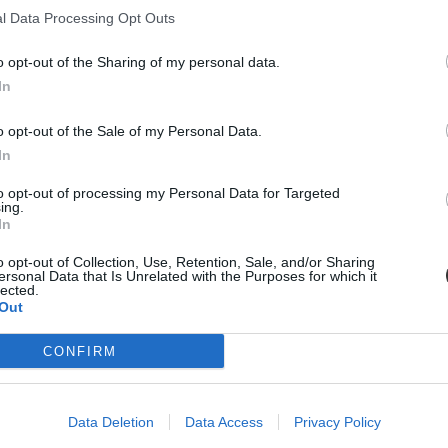
l Data Processing Opt Outs
- mi is hoztunk egyet, lássuk, nektek menne-e.
o opt-out of the Sharing of my personal data.
In
o opt-out of the Sale of my Personal Data.
In
to opt-out of processing my Personal Data for Targeted
ing.
In
o opt-out of Collection, Use, Retention, Sale, and/or Sharing
ersonal Data that Is Unrelated with the Purposes for which it
lected.
Out
CONFIRM
Data Deletion
Data Access
Privacy Policy