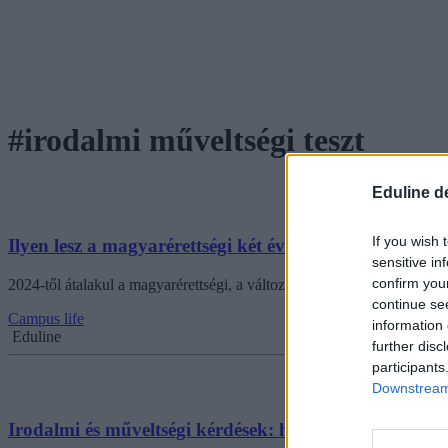
#irodalmi műveltségi teszt
Eduline d
If you wish 
Ilyen lesz a magyarérettségi két év múlva, sokan meg
sensitive in
confirm you
2024-től átalakul a magyarérettségi, a változások többek között a helye
continue se
Campus life
information 
Eduline
further disc
participants
Downstream 
Irodalmi és műveltségi kérdések: hány pontot szerezné