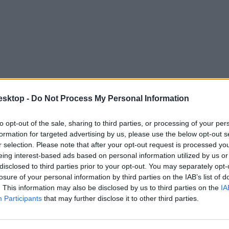
esktop -
Do Not Process My Personal Information
to opt-out of the sale, sharing to third parties, or processing of your per
buknának ezen a „műveltségi teszten”
formation for targeted advertising by us, please use the below opt-out s
r selection. Please note that after your opt-out request is processed y
sírási pontozását is érintik, de az irodalomérettséginek része lesz egy k
eing interest-based ads based on personal information utilized by us or
disclosed to third parties prior to your opt-out. You may separately opt-
losure of your personal information by third parties on the IAB’s list of
. This information may also be disclosed by us to third parties on the
IA
Participants
that may further disclose it to other third parties.
tek az új érettségin?