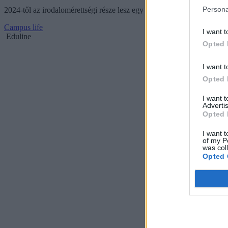
Persona
2024-től az irodalomérettségi része lesz egy műveltségi feladatlap is 
Campus life
I want t
Eduline
Opted 
I want t
Opted 
I want 
Advertis
Opted 
I want t
of my P
was col
Opted 