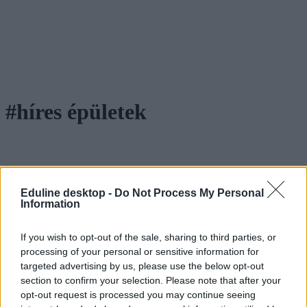
#híres épületek
Felismeritek egy képről az ország híres épületeit?
Eduline desktop -
Do Not Process My Personal
Information
Mennyire gyakran utaztok Magyarországon? Tudjátok, hol vannak
ezek az épületek?
If you wish to opt-out of the sale, sharing to third parties, or
Campus life
processing of your personal or sensitive information for
Eduline
targeted advertising by us, please use the below opt-out
section to confirm your selection. Please note that after your
opt-out request is processed you may continue seeing