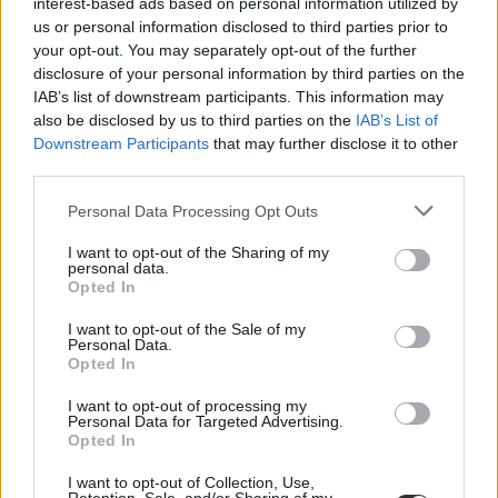
interest-based ads based on personal information utilized by
Műveltségi teszt a világ építészeti csodáiról
us or personal information disclosed to third parties prior to
your opt-out. You may separately opt-out of the further
Mennyit tudsz a világ legkülönlegesebb építményeiről?
disclosure of your personal information by third parties on the
IAB’s list of downstream participants. This information may
Campus life
also be disclosed by us to third parties on the
IAB’s List of
Gál Luca
Downstream Participants
that may further disclose it to other
third parties.
Personal Data Processing Opt Outs
I want to opt-out of the Sharing of my
personal data.
Opted In
I want to opt-out of the Sale of my
Personal Data.
Opted In
I want to opt-out of processing my
Personal Data for Targeted Advertising.
Opted In
I want to opt-out of Collection, Use,