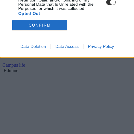
Retention, Sale, and/or Sharing of my
Personal Data that Is Unrelated with the
Purposes for which it was collected.
Opted Out
CONFIRM
Izgalmas műveltségi kvíz: tudjátok, hol vannak ezek
az építészeti remekművek?
Szerettek utazni és odavagytok a gyönyörű vagy éppen izgalmas
Data Deletion
Data Access
Privacy Policy
épületekért? Ebben a tesztben azt kell kitalálnotok, melyik városban
találhatóak a híres építészeti alkotások.
Campus life
Eduline