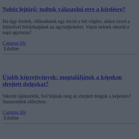
Nehéz fejtörő: tudtok válaszolni erre a kérdésre?
Ha úgy érzitek, elfáradtatok egy kicsit a hét végére, akkor ezzel a
fejtörővel felrázhatjátok az agysejtjeiteket. Vajon nektek sikerül a
napi agytorna?
Campus life
Eduline
Újabb képrejtvények: megtaláljátok a képeken
elrejtett dolgokat?
Sikerül rájönnötök, hol bújnak meg az elrejtett dolgok a képeken?
Sasszeműek előnyben.
Campus life
Eduline