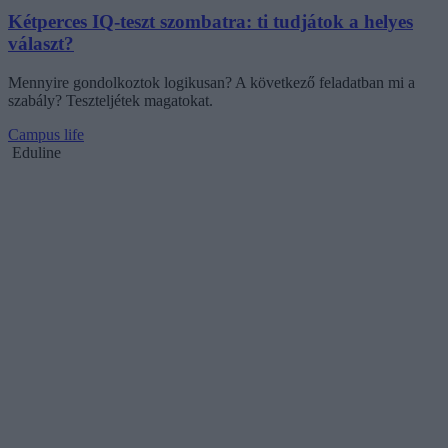
Kétperces IQ-teszt szombatra: ti tudjátok a helyes
választ?
Mennyire gondolkoztok logikusan? A következő feladatban mi a
szabály? Teszteljétek magatokat.
Campus life
Eduline