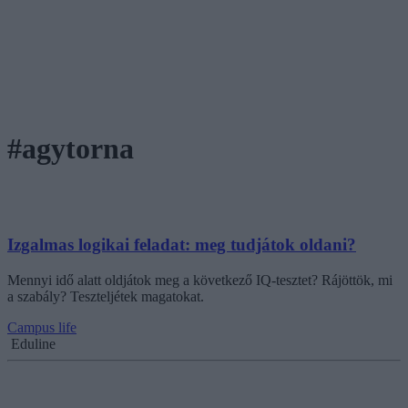
#agytorna
Izgalmas logikai feladat: meg tudjátok oldani?
Mennyi idő alatt oldjátok meg a következő IQ-tesztet? Rájöttök, mi
a szabály? Teszteljétek magatokat.
Campus life
Eduline