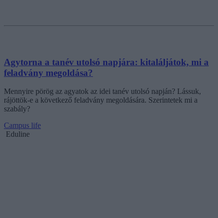
Agytorna a tanév utolsó napjára: kitaláljátok, mi a
feladvány megoldása?
Mennyire pörög az agyatok az idei tanév utolsó napján? Lássuk,
rájöttök-e a következő feladvány megoldására. Szerintetek mi a
szabály?
Campus life
Eduline