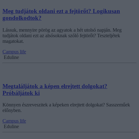
Meg tudjátok oldani ezt a fejtörőt? Logikusan
gondolkodtok?
Lássuk, mennyire pörög az agyatok a hét utolsó napján. Meg
tudjátok oldani ezt az alsósoknak szóló fejtörőt? Teszteljétek
magatokat.
Campus life
Eduline
Megtaláljátok a képen elrejtett dolgokat?
Próbáljátok ki
Könnyen észreveszitek a képeken elrejtett dolgokat? Sasszeműek
előnyben.
Campus life
Eduline