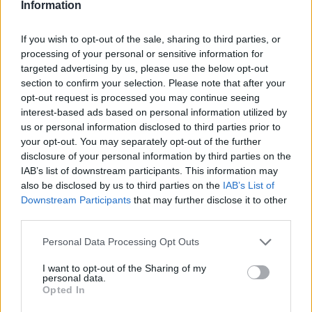
Information
Izgalmas műveltségi teszt: ismeritek a következő
szavakat?
If you wish to opt-out of the sale, sharing to third parties, or
processing of your personal or sensitive information for
Tudjátok, mit jelent a spagét, vagy milyen az, aki rajos? Teszteljétek
targeted advertising by us, please use the below opt-out
magatokat a következő kvízzel.
section to confirm your selection. Please note that after your
Campus life
opt-out request is processed you may continue seeing
Eduline
interest-based ads based on personal information utilized by
us or personal information disclosed to third parties prior to
your opt-out. You may separately opt-out of the further
disclosure of your personal information by third parties on the
IAB’s list of downstream participants. This information may
Ez a fejtörő sokakon kifoghat - ti meg tudjátok
also be disclosed by us to third parties on the
IAB’s List of
oldani?
Downstream Participants
that may further disclose it to other
third parties.
Lássuk, mennyire pörög az agyatok. Meg tudjátok oldani a
következő fejtörőt? Teszteljétek magatokat.
Personal Data Processing Opt Outs
Campus life
Eduline
I want to opt-out of the Sharing of my
personal data.
Opted In