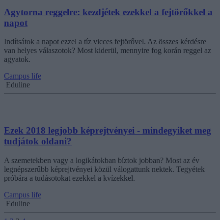
Agytorna reggelre: kezdjétek ezekkel a fejtörőkkel a
napot
Indítsátok a napot ezzel a tíz vicces fejtörővel. Az összes kérdésre
van helyes válaszotok? Most kiderül, mennyire fog korán reggel az
agyatok.
Campus life
Eduline
Ezek 2018 legjobb képrejtvényei - mindegyiket meg
tudjátok oldani?
A szemetekben vagy a logikátokban bíztok jobban? Most az év
legnépszerűbb képrejtvényei közül válogattunk nektek. Tegyétek
próbára a tudásotokat ezekkel a kvízekkel.
Campus life
Eduline