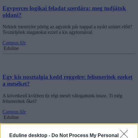
Egyperces logikai feladat szerdára: meg tudjátok
oldani?
Nektek mennyire pörög az agyatok pár nappal a nyári szünet előtt?
Teszteljétek magatokat ezzel a kis agytornával.
Campus life
Eduline
Egy kis nosztalgia kedd reggelre: felismeritek ezeket
a meséket?
A következő kvízben tíz régi mesét válogattunk össze. Ti még
felismeritek őket?
Campus life
Eduline
Eduline desktop -
Do Not Process My Personal