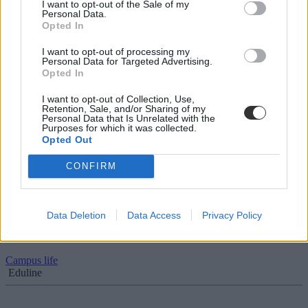
I want to opt-out of the Sale of my
Personal Data.
Napi agytorna: ebbe a tesztbe a legtöbben
Opted In
belebuknak - nektek menne?
I want to opt-out of processing my
Belevágnátok egy jó kis fejtörő megoldásába? Teszteljétek,
Personal Data for Targeted Advertising.
mennyire számoltok helyesen, ha fejben kell összeadnotok. Nektek
Opted In
menne?
I want to opt-out of Collection, Use,
Campus life
Retention, Sale, and/or Sharing of my
Personal Data that Is Unrelated with the
Eduline
Purposes for which it was collected.
Opted Out
CONFIRM
Izgalmas fejtörő péntekre: tudtok válaszolni erre a
kérdésre?
Data Deletion
Data Access
Privacy Policy
Meg tudjátok oldani ezt a feladványt? Ha jó a logikátok, akkor nem
okozhat gondot a következő kérdés. Teszteljétek magatokat.
Campus life
Eduline