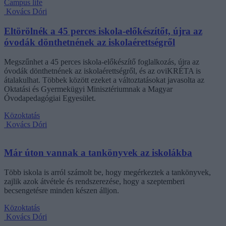
Campus life
Kovács Dóri
Eltörölnék a 45 perces iskola-előkészítőt, újra az
óvodák dönthetnének az iskolaérettségről
Megszűnhet a 45 perces iskola-előkészítő foglalkozás, újra az
óvodák dönthetnének az iskolaérettségről, és az oviKRÉTA is
átalakulhat. Többek között ezeket a változtatásokat javasolta az
Oktatási és Gyermekügyi Minisztériumnak a Magyar
Óvodapedagógiai Egyesület.
Közoktatás
Kovács Dóri
Már úton vannak a tankönyvek az iskolákba
Több iskola is arról számolt be, hogy megérkeztek a tankönyvek,
zajlik azok átvétele és rendszerezése, hogy a szeptemberi
becsengetésre minden készen álljon.
Közoktatás
Kovács Dóri