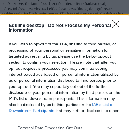
is. A szervezők táncházzal, zenés interaktív előadásokkal,
bábszínházzal és cirkuszi előadással készülnek, de ugrálóvár,
vidámparki játékok, minivonat, fák közötti ügyességi akadálypálya,
állatsimogató és kézműves árusok is rendelkezésre állnak majd a
hétvége során.
Eduline desktop -
Do Not Process My Personal
Information
If you wish to opt-out of the sale, sharing to third parties, or
Mikor van a pedagógusnap 2026-ban?
processing of your personal or sensitive information for
targeted advertising by us, please use the below opt-out
A pedagógusnap nem csupán virágokról és ünnepségekről szól: ez
az alkalom arra is emlékeztet, milyen meghatározó szerepet töltenek
section to confirm your selection. Please note that after your
be a pedagógusok a gyerekek fejlődésében és a társadalom
opt-out request is processed you may continue seeing
jövőjének alakításában.
interest-based ads based on personal information utilized by
us or personal information disclosed to third parties prior to
your opt-out. You may separately opt-out of the further
disclosure of your personal information by third parties on the
IAB’s list of downstream participants. This information may
also be disclosed by us to third parties on the
IAB’s List of
Downstream Participants
that may further disclose it to other
third parties.
Personal Data Processing Opt Outs