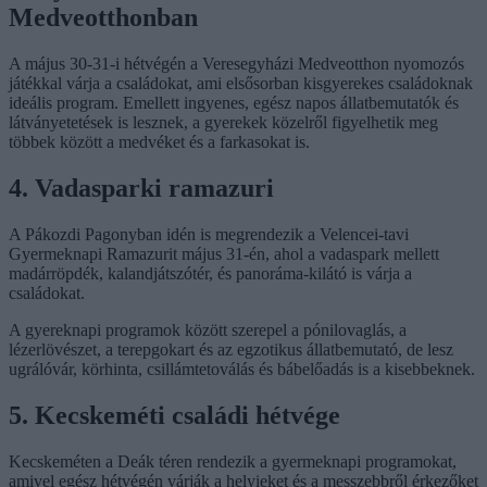
Medveotthonban
A május 30-31-i hétvégén a Veresegyházi Medveotthon nyomozós
játékkal várja a családokat, ami elsősorban kisgyerekes családoknak
ideális program. Emellett ingyenes, egész napos állatbemutatók és
látványetetések is lesznek, a gyerekek közelről figyelhetik meg
többek között a medvéket és a farkasokat is.
4. Vadasparki ramazuri
A Pákozdi Pagonyban idén is megrendezik a Velencei-tavi
Gyermeknapi Ramazurit május 31-én, ahol a vadaspark mellett
madárröpdék, kalandjátszótér, és panoráma-kilátó is várja a
családokat.
A gyereknapi programok között szerepel a pónilovaglás, a
lézerlövészet, a terepgokart és az egzotikus állatbemutató, de lesz
ugrálóvár, körhinta, csillámtetoválás és bábelőadás is a kisebbeknek.
5. Kecskeméti családi hétvége
Kecskeméten a Deák téren rendezik a gyermeknapi programokat,
amivel egész hétvégén várják a helyieket és a messzebbről érkezőket