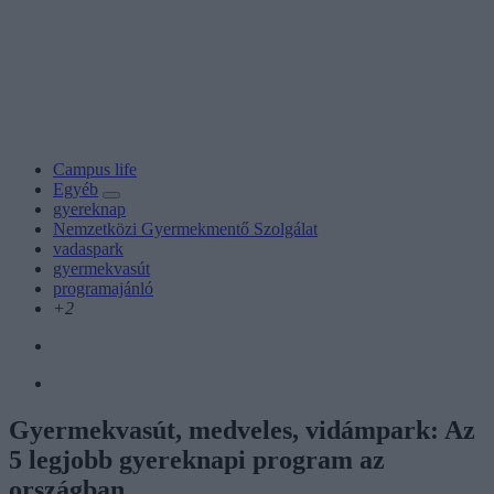
Campus life
Egyéb
gyereknap
Nemzetközi Gyermekmentő Szolgálat
vadaspark
gyermekvasút
programajánló
+2
Gyermekvasút, medveles, vidámpark: Az
5 legjobb gyereknapi program az
országban