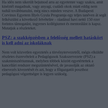
Ha idén nem sikerült bejutnod arra az egyetemre vagy szakra, amit
kinéztél magadnak, vagy anyagi, családi okok miatt eddig nem
tudtál továbbtanulni, még nincs minden veszve. A Budapesti
Corvinus Egyetem Illyés Gyula Programja egy teljes tanéven át segít
felkészülni a következő felvételire – ráadásul havi nettó 150 ezer
forintos támogatást, ingyenes kollégiumot és mentorálást is kapsz.
Mutatjuk a részleteket.
PSZ: a szakképzésben a felelősség mellett hatáskört
is kell adni az iskoláknak
Nem volt közvetlen egyeztetés a törvénytervezetről, mégis elküldte
részletes észrevételeit a Pedagógusok Szakszervezete (PSZ) a
szakminisztériumnak, melyben többek között egyetértettek a
kancellári rendszer megszüntetésével, de javasolják az oktató
elnevezés kivezetését és azt, hogy a főigazgatói poszthoz
pedagógusi végzettségre is legyen szükség.