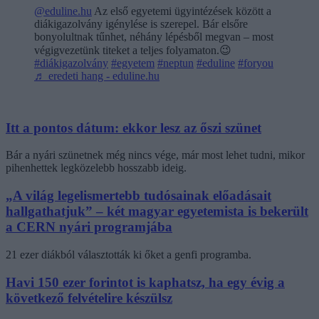
@eduline.hu
Az első egyetemi ügyintézések között a
diákigazolvány igénylése is szerepel. Bár elsőre
bonyolultnak tűnhet, néhány lépésből megvan – most
végigvezetünk titeket a teljes folyamaton.😉
#diákigazolvány
#egyetem
#neptun
#eduline
#foryou
♬ eredeti hang - eduline.hu
Itt a pontos dátum: ekkor lesz az őszi szünet
Bár a nyári szünetnek még nincs vége, már most lehet tudni, mikor
pihenhettek legközelebb hosszabb ideig.
„A világ legelismertebb tudósainak előadásait
hallgathatjuk” – két magyar egyetemista is bekerült
a CERN nyári programjába
21 ezer diákból választották ki őket a genfi programba.
Havi 150 ezer forintot is kaphatsz, ha egy évig a
következő felvételire készülsz