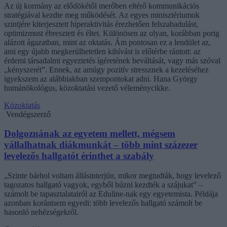
Az új kormány az elődökétől merőben eltérő kommunikációs
stratégiával kezdte meg működését. Az egyes minisztériumok
szintjére kiterjesztett hiperaktivitás érezhetően felszabadulást,
optimizmust ébresztett és éltet. Különösen az olyan, korábban porig
alázott ágazatban, mint az oktatás. Ám pontosan ez a lendület az,
ami egy újabb megkerülhetetlen kihívást is előtérbe rántott: az
érdemi társadalmi egyeztetés ígéretének beváltását, vagy más szóval
„kényszerét”. Ennek, az amúgy pozitív stressznek a kezeléséhez
igyekszem az alábbiakban szempontokat adni. Hana György
humánökológus, közoktatási vezető véleménycikke.
Közoktatás
Vendégszerző
Dolgoznának az egyetem mellett, mégsem
vállalhatnak diákmunkát – több mint százezer
levelezős hallgatót érinthet a szabály
„Szinte bárhol voltam állásinterjún, mikor megtudták, hogy levelező
tagozatos hallgató vagyok, egyből húzni kezdték a szájukat” –
számolt be tapasztalatairól az Eduline-nak egy egyetemista. Példája
azonban korántsem egyedi: több levelezős hallgató számolt be
hasonló nehézségekről.