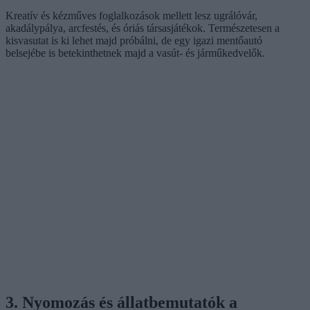
Kreatív és kézműves foglalkozások mellett lesz ugrálóvár,
akadálypálya, arcfestés, és óriás társasjátékok. Természetesen a
kisvasutat is ki lehet majd próbálni, de egy igazi mentőautó
belsejébe is betekinthetnek majd a vasút- és járműkedvelők.
3. Nyomozás és állatbemutatók a