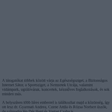
A látogatókat többek között várja az Egészségsziget, a Biztonságos
Internet Sátor, a Sportsziget, a Nemzetek Utcája, valamint
vidámpark, ugrálóvárak, koncertek, kézműves foglalkozások, és sok
minden más.
A helyszínen több híres emberrel is találkozhat majd a közönség, így
ott lesz dr. Gyarmati Andrea, Czene Attila és Rózsa Norbert úszók,
de színpadra lép Dér Heni és Vastag Csaba is.