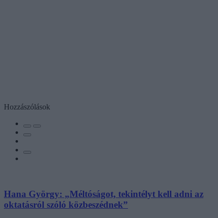
Hozzászólások
Hana György: „Méltóságot, tekintélyt kell adni az
oktatásról szóló közbeszédnek”