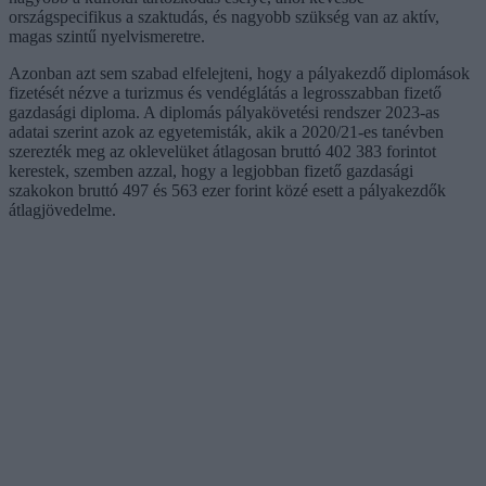
országspecifikus a szaktudás, és nagyobb szükség van az aktív,
magas szintű nyelvismeretre.
Azonban azt sem szabad elfelejteni, hogy a pályakezdő diplomások
fizetését nézve a turizmus és vendéglátás a legrosszabban fizető
gazdasági diploma. A diplomás pályakövetési rendszer 2023-as
adatai szerint azok az egyetemisták, akik a 2020/21-es tanévben
szerezték meg az oklevelüket átlagosan bruttó 402 383 forintot
kerestek, szemben azzal, hogy a legjobban fizető gazdasági
szakokon bruttó 497 és 563 ezer forint közé esett a pályakezdők
átlagjövedelme.