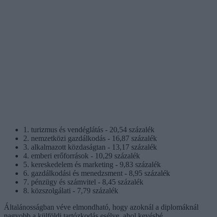
1. turizmus és vendéglátás - 20,54 százalék
2. nemzetközi gazdálkodás - 16,87 százalék
3. alkalmazott közdaságtan - 13,17 százalék
4. emberi erőforrások - 10,29 százalék
5. kereskedelem és marketing - 9,83 százalék
6. gazdálkodási és menedzsment - 8,95 százalék
7. pénzügy és számvitel - 8,45 százalék
8. közszolgálati - 7,79 százalék
Általánosságban véve elmondható, hogy azoknál a diplomáknál
nagyobb a külföldi tartózkodás esélye, ahol kevésbé