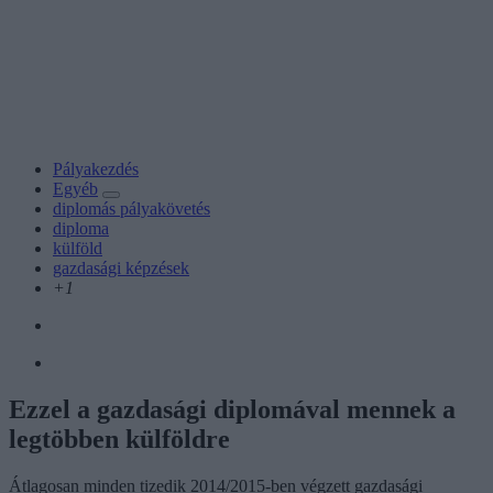
Pályakezdés
Egyéb
diplomás pályakövetés
diploma
külföld
gazdasági képzések
+1
Ezzel a gazdasági diplomával mennek a
legtöbben külföldre
Átlagosan minden tizedik 2014/2015-ben végzett gazdasági