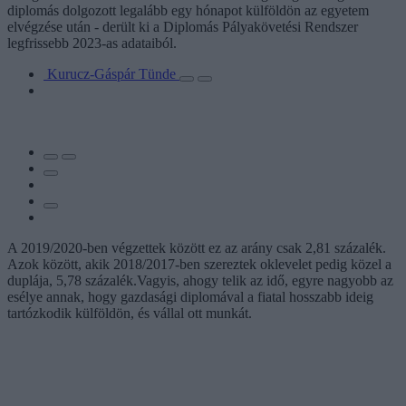
diplomás dolgozott legalább egy hónapot külföldön az egyetem
elvégzése után - derült ki a Diplomás Pályakövetési Rendszer
legfrissebb 2023-as adataiból.
Kurucz-Gáspár Tünde
A 2019/2020-ben végzettek között ez az arány csak 2,81 százalék.
Azok között, akik 2018/2017-ben szereztek oklevelet pedig közel a
duplája, 5,78 százalék.Vagyis, ahogy telik az idő, egyre nagyobb az
esélye annak, hogy gazdasági diplomával a fiatal hosszabb ideig
tartózkodik külföldön, és vállal ott munkát.