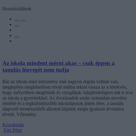
Hozzászólások
Az iskola mindent mérni akar – csak éppen a
tanulás lényegét nem tudja
Bár az iskola mint intézmény már nagyon régóta velünk van,
meglepően meglehetősen rövid múltra tekint vissza az a törekvés,
hogy mélyebben megértsük és vizsgáljuk: tulajdonképpen mit is tesz
az iskola a gyerekekkel. Az évszázadok során számtalan nevelési
elmélet és a legkülönbözőbb iskolatípusok jöttek létre, a tanulás
alapvető természetéről alkotott képünk mégis gyakran tévutakra
tévedt. Vélemény.
Közoktatás
Fóti Péter