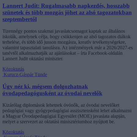
Lannert Judit: Rugalmasabb napkezdés, hosszabb
szünetek és több mozgás jöhet az alsó tagozatokban
szeptembertől
Tizennégy pontos szakmai javaslatcsomagot kaptak az általános
iskolák, amelynek célja, hogy csökkenjen az alsó tagozatos diákok
terhelése, és több idő jusson mozgásra, kreatív tevékenységekre,
valamint tapasztalati tanulásra. Az intézmények már a 2026/2027-es
tanévtől alkalmazhatják az ajánlásokat – írta Facebook-oldalán
Lannert Judit oktatási miniszter.
Közoktatás
Kurucz-Gáspár Tünde
Úgy néz ki, mégsem dolgozhatnak
óvodapedagógusként az óvodai nevelők
Kizárólag diplomások lehetnek óvónők, az óvodai nevelőket
pedagógiai vagy gyógypedagógiai asszisztensként lehet alkalmazni
a Magyar Óvodapedagógiai Egyesület (MOE) javaslata alapján,
melyet a szervezet az oktatási minisztériumhoz nyújtott be.
Közoktatás