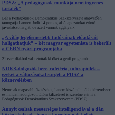
PDSZ: „A pedagógusok munkája nem ingyenes
tartalék”
Bár a Pedagógusok Demokratikus Szakszervezete alapvetően
támogatja Lannert Judit 14 pontos, alsó tagozatokat érintő
javaslatcsomagját, de azért vannak aggályaik.
„A világ legelismertebb tudósainak előadásait
hallgathatjuk” – két magyar egyetemista is bekerült
a CERN nyári programjába
21 ezer diákból választották ki őket a genfi programba.
NOKS-dolgozók bére, cafetéria, túlórapótlék –
ezeket a változásokat sürgeti a PDSZ a
köznevelésben
Nemcsak magasabb fizetéseket, hanem kiszámíthatóbb bérrendszert
és minden ledolgozott túlóra kifizetését is szeretné elérni a
Pedagógusok Demokratikus Szakszervezete (PDSZ).
Annyit csaltak mesterséges intelligenciával a dán
középiskolások, hogy a kormánynak kellett