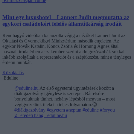
Kurucz-Gáspár Tünde
Mint egy luxushotel – Lannert Judit megmutatta az
egykori családokért felelős államtitkárság irodáit
Rendhagyó videóban kalauzolta végig a nézőket Lannert Judit az
Oktatási és Gyermekügyi Minisztérium második emeletén. Az
egykor Novák Katalin, Koncz Zsófia és Hornung Ágnes által
használt irodatérben a szakember szerint a dolgozószobák sokkal
inkább szolgálták a reprezentációt és a szépítkezést, mint a tényleges
érdemi munkát.
Közoktatás
Eduline
@eduline.hu
Az első egyetemi ügyintézések között a
diákigazolvány igénylése is szerepel. Bár elsőre
bonyolultnak tűnhet, néhány lépésből megvan – most
végigvezetünk titeket a teljes folyamaton.😉
#diákigazolvány
#egyetem
#neptun
#eduline
#foryou
♬ eredeti hang - eduline.hu