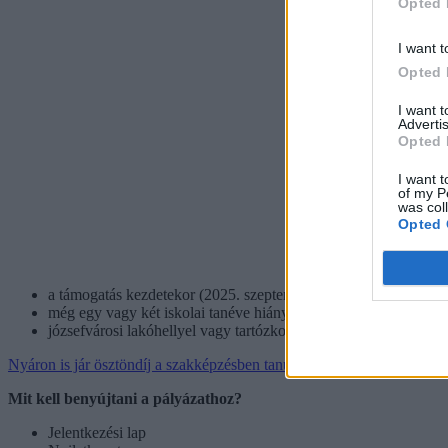
Opted 
I want t
Opted 
I want 
Advertis
Opted 
I want t
of my P
was col
Opted 
a támogatás kezdetekor (2025. szeptember) még nem tölti be a 2
még egy vagy két iskolai tanéve hiányzik az érettségi megszerz
józsefvárosi lakóhellyel vagy tartózkodási hellyel rendelkezik, v
Nyáron is jár ösztöndíj a szakképzésben tanuló diákoknak?
Mit kell benyújtani a pályázathoz?
Jelentkezési lap