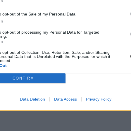
In
o opt-out of the Sale of my Personal Data.
In
to opt-out of processing my Personal Data for Targeted
ing.
In
o opt-out of Collection, Use, Retention, Sale, and/or Sharing
ersonal Data that Is Unrelated with the Purposes for which it
lected.
Out
CONFIRM
5 éves kort,
éséig,
agy igazoltan, életvitelszerűen a VIII. kerületben él.
Data Deletion
Data Access
Privacy Policy