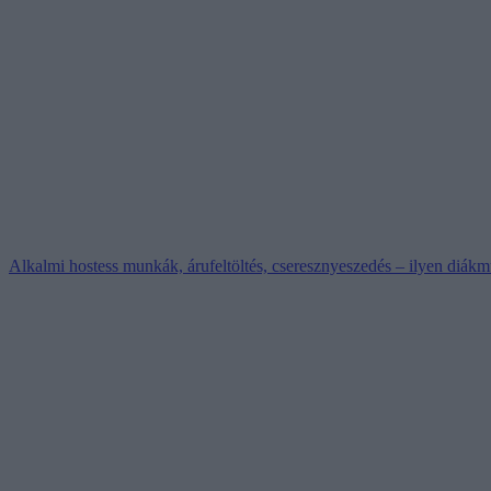
Alkalmi hostess munkák, árufeltöltés, cseresznyeszedés – ilyen diákm