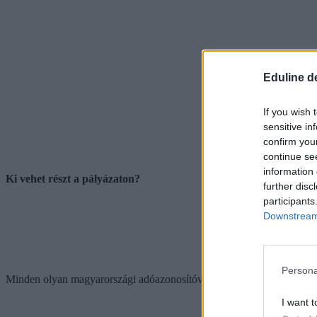
Eduline d
If you wish 
sensitive in
confirm you
continue se
information 
Ki vehet részt a pályázaton?
further disc
participants
Downstream 
Persona
Minden olyan magyarországi adóazonosítóval rendelkező magánszemél
I want t