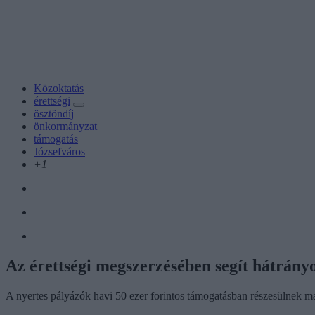
Közoktatás
érettségi
ösztöndíj
önkormányzat
támogatás
Józsefváros
+1
Az érettségi megszerzésében segít hátrány
A nyertes pályázók havi 50 ezer forintos támogatásban részesülnek 