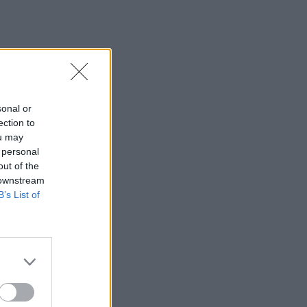
sonal or
ection to
ou may
 personal
out of the
 downstream
B’s List of