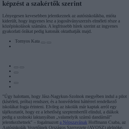
képzést a szakértők szerint
Lényegesen kevesebben jelentkeznek az autósiskolákba, mióta
kiderült, hogy ingyenes lesz a jogosítványszerzés elméleti része a
középiskolások számára. A legfrissebb hírek szerint az ingyenes
gyakorlati órákat pedig katonák oktathatják majd.
Tornyos Kata
"Úgy halottam, hogy Jász-Nagykun-Szolnok megyében indul a pilot
(kísérleti, próba) rendszer, és a honvédelmi háttérrel rendelkező
iskolákat fogja érinteni. Elvileg az iskolák már kaptak arról egy
tájékoztatót, hogy ez a lehetőség szeptembertől elindul, a diákok
pedig a szolnoki laktanyában „valamelyik számú dandárnál”
jelentkezhetnek" – fogalmazott
a Népszavának
Hoffmann Csaba, az
Autósiskolák Vezetőinek Országos Szervezete (AVOSZ) alelnöke.