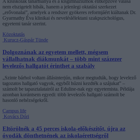
A kisiskolák tanárhiánya és a kisgimnáziumok elitképzővé válása
nem elszigetelt hibák, hanem a jelenlegi oktatási szerkezet
„erővonalai”, amelyek a rendszer gyökeres reformjáért kiáltanak Dr.
Gyarmathy Éva klinikai és neveléslélektani szakpszichológus,
egyetemi tanár szerint.
Közoktatás
Kurucz-Gáspár Tünde
Dolgoznának az egyetem mellett, mégsem
vállalhatnak diákmunkát – több mint százezer
levelezős hallgatót érinthet a szabály
„Szinte bárhol voltam állásinterjún, mikor megtudták, hogy levelező
tagozatos hallgató vagyok, egyből húzni kezdték a szájukat” –
számolt be tapasztalatairól az Eduline-nak egy egyetemista. Példája
azonban korántsem egyedi: több levelezős hallgató számolt be
hasonló nehézségekről.
Campus life
Kovács Dóri
Eltörölnék a 45 perces iskola-előkészítőt, újra az
óvodák dönthetnének az iskolaérettségről