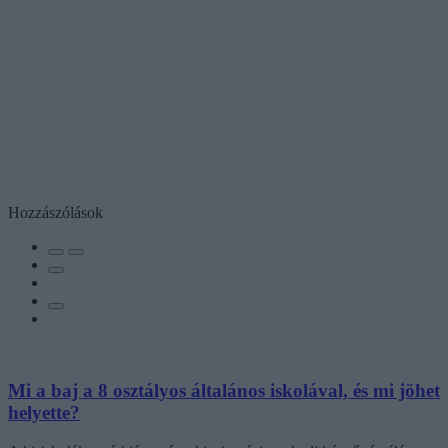
Hozzászólások
Mi a baj a 8 osztályos általános iskolával, és mi jöhet
helyette?