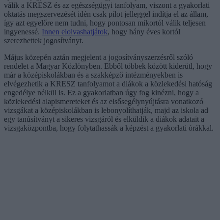
válik a KRESZ és az egészségügyi tanfolyam, viszont a gyakorlati
oktatás megszervezését idén csak pilot jelleggel indítja el az állam,
így azt egyelőre nem tudni, hogy pontosan mikortól válik teljesen
ingyenessé.
Innen elolvashatjátok
, hogy hány éves kortól
szerezhettek jogosítványt.
Május közepén aztán megjelent a jogosítványszerzésről szóló
rendelet a Magyar Közlönyben. Ebből többek között kiderütl, hogy
már a középiskolákban és a szakképző intézményekben is
elvégezhetik a KRESZ tanfolyamot a diákok a közlekedési hatóság
engedélye nélkül is. Ez a gyakorlatban úgy fog kinézni, hogy a
közlekedési alapismereteket és az elsősegélynyújtásra vonatkozó
vizsgákat a középiskolákban is lebonyolíthatják, majd az iskola ad
egy tanúsítványt a sikeres vizsgáról és elküldik a diákok adatait a
vizsgaközpontba, hogy folytathassák a képzést a gyakorlati órákkal.