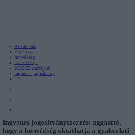
Közoktatás
Egyéb
honvédség
kresz vizsga
KRESZ tanfolyam
ingyenes jogosítvány
+1
Ingyenes jogosítványszerzés: aggasztó,
hogy a honvédség oktathatja a gyakorlati