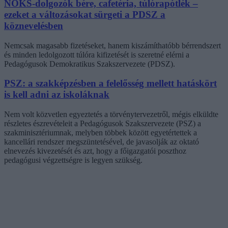
NOKS-dolgozók bére, cafetéria, túlórapótlék –
ezeket a változásokat sürgeti a PDSZ a
köznevelésben
Nemcsak magasabb fizetéseket, hanem kiszámíthatóbb bérrendszert
és minden ledolgozott túlóra kifizetését is szeretné elérni a
Pedagógusok Demokratikus Szakszervezete (PDSZ).
PSZ: a szakképzésben a felelősség mellett hatáskört
is kell adni az iskoláknak
Nem volt közvetlen egyeztetés a törvénytervezetről, mégis elküldte
részletes észrevételeit a Pedagógusok Szakszervezete (PSZ) a
szakminisztériumnak, melyben többek között egyetértettek a
kancellári rendszer megszüntetésével, de javasolják az oktató
elnevezés kivezetését és azt, hogy a főigazgatói poszthoz
pedagógusi végzettségre is legyen szükség.