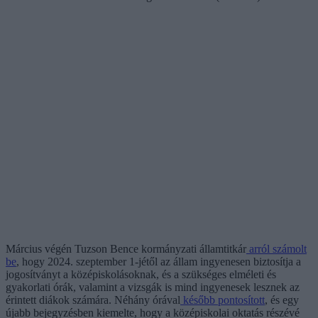
Március végén Tuzson Bence kormányzati államtitkár
arról számolt
be
, hogy 2024. szeptember 1-jétől az állam ingyenesen biztosítja a
jogosítványt a középiskolásoknak, és a szükséges elméleti és
gyakorlati órák, valamint a vizsgák is mind ingyenesek lesznek az
érintett diákok számára. Néhány órával
később pontosított
, és egy
újabb bejegyzésben kiemelte, hogy a középiskolai oktatás részévé