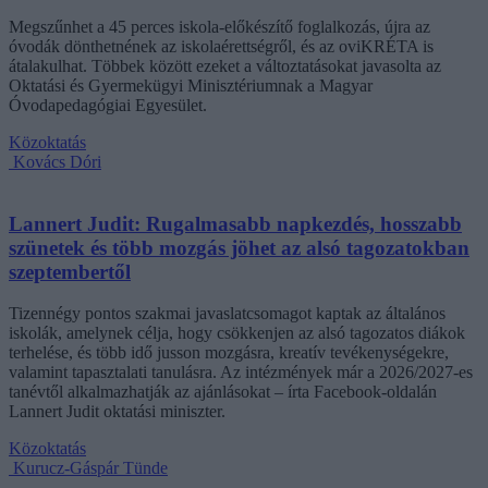
Megszűnhet a 45 perces iskola-előkészítő foglalkozás, újra az
óvodák dönthetnének az iskolaérettségről, és az oviKRÉTA is
átalakulhat. Többek között ezeket a változtatásokat javasolta az
Oktatási és Gyermekügyi Minisztériumnak a Magyar
Óvodapedagógiai Egyesület.
Közoktatás
Kovács Dóri
Lannert Judit: Rugalmasabb napkezdés, hosszabb
szünetek és több mozgás jöhet az alsó tagozatokban
szeptembertől
Tizennégy pontos szakmai javaslatcsomagot kaptak az általános
iskolák, amelynek célja, hogy csökkenjen az alsó tagozatos diákok
terhelése, és több idő jusson mozgásra, kreatív tevékenységekre,
valamint tapasztalati tanulásra. Az intézmények már a 2026/2027-es
tanévtől alkalmazhatják az ajánlásokat – írta Facebook-oldalán
Lannert Judit oktatási miniszter.
Közoktatás
Kurucz-Gáspár Tünde