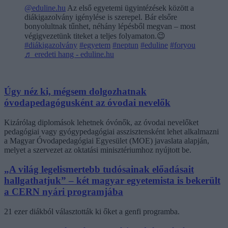
@eduline.hu
Az első egyetemi ügyintézések között a
diákigazolvány igénylése is szerepel. Bár elsőre
bonyolultnak tűnhet, néhány lépésből megvan – most
végigvezetünk titeket a teljes folyamaton.😉
#diákigazolvány
#egyetem
#neptun
#eduline
#foryou
♬ eredeti hang - eduline.hu
Úgy néz ki, mégsem dolgozhatnak
óvodapedagógusként az óvodai nevelők
Kizárólag diplomások lehetnek óvónők, az óvodai nevelőket
pedagógiai vagy gyógypedagógiai asszisztensként lehet alkalmazni
a Magyar Óvodapedagógiai Egyesület (MOE) javaslata alapján,
melyet a szervezet az oktatási minisztériumhoz nyújtott be.
„A világ legelismertebb tudósainak előadásait
hallgathatjuk” – két magyar egyetemista is bekerült
a CERN nyári programjába
21 ezer diákból választották ki őket a genfi programba.