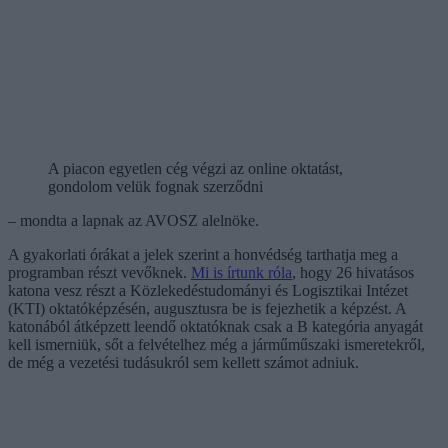
A piacon egyetlen cég végzi az online oktatást,
gondolom velük fognak szerződni
– mondta a lapnak az AVOSZ alelnöke.
A gyakorlati órákat a jelek szerint a honvédség tarthatja meg a
programban részt vevőknek.
Mi is írtunk róla
, hogy 26 hivatásos
katona vesz részt a Közlekedéstudományi és Logisztikai Intézet
(KTI) oktatóképzésén, augusztusra be is fejezhetik a képzést. A
katonából átképzett leendő oktatóknak csak a B kategória anyagát
kell ismerniük, sőt a felvételhez még a járműműszaki ismeretekről,
de még a vezetési tudásukról sem kellett számot adniuk.