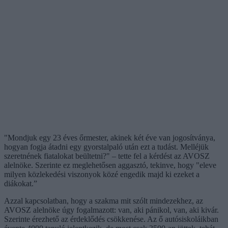
"Mondjuk egy 23 éves őrmester, akinek két éve van jogosítványa,
hogyan fogja átadni egy gyorstalpaló után ezt a tudást. Melléjük
szeretnének fiatalokat beültetni?" – tette fel a kérdést az AVOSZ
alelnöke. Szerinte ez meglehetősen aggasztó, tekinve, hogy "eleve
milyen közlekedési viszonyok közé engedik majd ki ezeket a
diákokat.”
Azzal kapcsolatban, hogy a szakma mit szólt mindezekhez, az
AVOSZ alelnöke úgy fogalmazott: van, aki pánikol, van, aki kivár.
Szerinte érezhető az érdeklődés csökkenése. Az ő autósiskoláikban