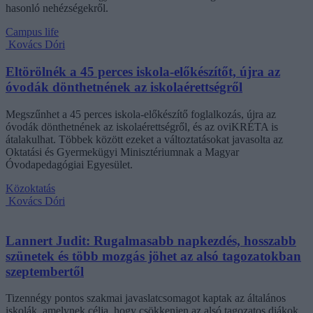
hasonló nehézségekről.
Campus life
Kovács Dóri
Eltörölnék a 45 perces iskola-előkészítőt, újra az
óvodák dönthetnének az iskolaérettségről
Megszűnhet a 45 perces iskola-előkészítő foglalkozás, újra az
óvodák dönthetnének az iskolaérettségről, és az oviKRÉTA is
átalakulhat. Többek között ezeket a változtatásokat javasolta az
Oktatási és Gyermekügyi Minisztériumnak a Magyar
Óvodapedagógiai Egyesület.
Közoktatás
Kovács Dóri
Lannert Judit: Rugalmasabb napkezdés, hosszabb
szünetek és több mozgás jöhet az alsó tagozatokban
szeptembertől
Tizennégy pontos szakmai javaslatcsomagot kaptak az általános
iskolák, amelynek célja, hogy csökkenjen az alsó tagozatos diákok