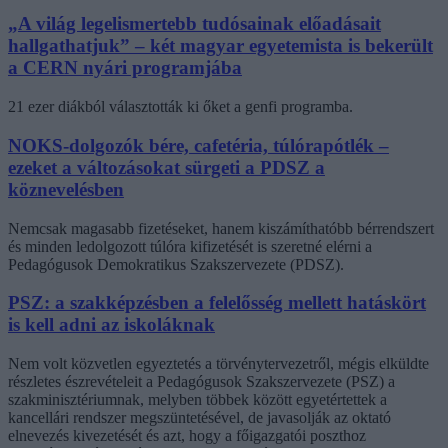
„A világ legelismertebb tudósainak előadásait
hallgathatjuk” – két magyar egyetemista is bekerült
a CERN nyári programjába
21 ezer diákból választották ki őket a genfi programba.
NOKS-dolgozók bére, cafetéria, túlórapótlék –
ezeket a változásokat sürgeti a PDSZ a
köznevelésben
Nemcsak magasabb fizetéseket, hanem kiszámíthatóbb bérrendszert
és minden ledolgozott túlóra kifizetését is szeretné elérni a
Pedagógusok Demokratikus Szakszervezete (PDSZ).
PSZ: a szakképzésben a felelősség mellett hatáskört
is kell adni az iskoláknak
Nem volt közvetlen egyeztetés a törvénytervezetről, mégis elküldte
részletes észrevételeit a Pedagógusok Szakszervezete (PSZ) a
szakminisztériumnak, melyben többek között egyetértettek a
kancellári rendszer megszüntetésével, de javasolják az oktató
elnevezés kivezetését és azt, hogy a főigazgatói poszthoz