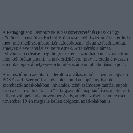
A Pedagógusok Demokratikus Szakszervezeténél (PDSZ) úgy
döntöttek, magától az Emberi Erőforrások Minisztériumától kérdezik
meg, miért kell szombatonként „ledolgozni” olyan szabadnapokat,
amelyek eleve tanítási szünetre esnek. Arra kérték a tárcát,
nyilvánosan erősítse meg, hogy ezeken a szombati tanítási napokon
nem kell órákat tartani, "annak érdekében, hogy ne eredményezzen
a munkanapok áthelyezése a tanulók számára több tanítási napot".
A minisztérium azonban – derült ki a válaszukból – nem ért egyet a
PDSZ-szel. Szerintük a „hivatalos munkanappá” nyilvánított
szombatok az iskolákban „hivatalos, tehát számozott tanítási napok”,
ezen az sem változtat, ha a "ledolgozandó" nap tanítási szünetre esik
– ilyen volt például a november 2-a is, amely az őszi szünetre esett,
november 10-én mégis le kellett dolgozni az iskolákban is.