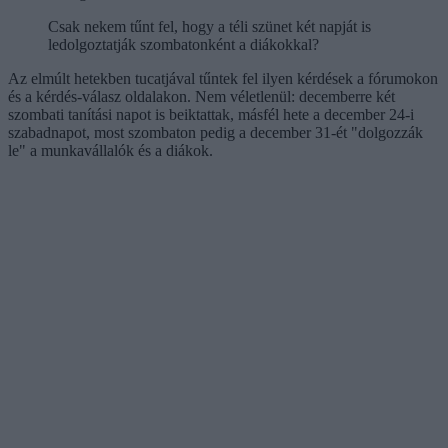
Csak nekem tűnt fel, hogy a téli szünet két napját is
ledolgoztatják szombatonként a diákokkal?
Az elmúlt hetekben tucatjával tűntek fel ilyen kérdések a fórumokon
és a kérdés-válasz oldalakon. Nem véletlenül: decemberre két
szombati tanítási napot is beiktattak, másfél hete a december 24-i
szabadnapot, most szombaton pedig a december 31-ét "dolgozzák
le" a munkavállalók és a diákok.