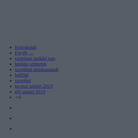
Közoktatás
Egyéb
szombati tanítási nap
tanítási szünetek
szombati munkanapok
belföld
szombat
tavaszi szünet 2019
téli szünet 2019
+4