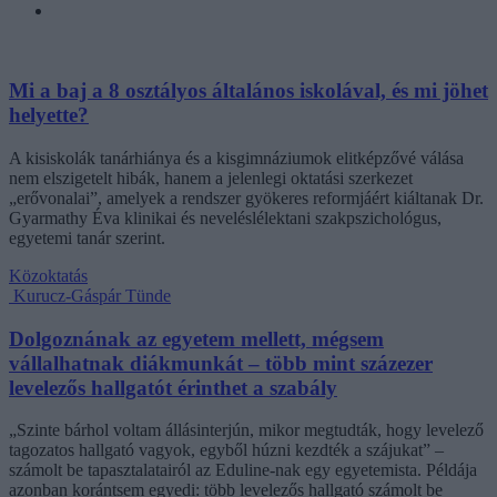
Mi a baj a 8 osztályos általános iskolával, és mi jöhet
helyette?
A kisiskolák tanárhiánya és a kisgimnáziumok elitképzővé válása
nem elszigetelt hibák, hanem a jelenlegi oktatási szerkezet
„erővonalai”, amelyek a rendszer gyökeres reformjáért kiáltanak Dr.
Gyarmathy Éva klinikai és neveléslélektani szakpszichológus,
egyetemi tanár szerint.
Közoktatás
Kurucz-Gáspár Tünde
Dolgoznának az egyetem mellett, mégsem
vállalhatnak diákmunkát – több mint százezer
levelezős hallgatót érinthet a szabály
„Szinte bárhol voltam állásinterjún, mikor megtudták, hogy levelező
tagozatos hallgató vagyok, egyből húzni kezdték a szájukat” –
számolt be tapasztalatairól az Eduline-nak egy egyetemista. Példája
azonban korántsem egyedi: több levelezős hallgató számolt be