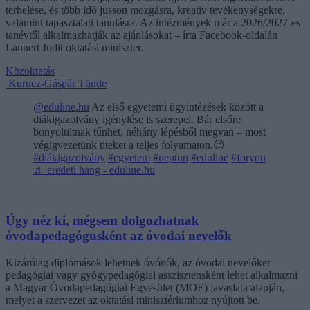
terhelése, és több idő jusson mozgásra, kreatív tevékenységekre,
valamint tapasztalati tanulásra. Az intézmények már a 2026/2027-es
tanévtől alkalmazhatják az ajánlásokat – írta Facebook-oldalán
Lannert Judit oktatási miniszter.
Közoktatás
Kurucz-Gáspár Tünde
@eduline.hu
Az első egyetemi ügyintézések között a
diákigazolvány igénylése is szerepel. Bár elsőre
bonyolultnak tűnhet, néhány lépésből megvan – most
végigvezetünk titeket a teljes folyamaton.😉
#diákigazolvány
#egyetem
#neptun
#eduline
#foryou
♬ eredeti hang - eduline.hu
Úgy néz ki, mégsem dolgozhatnak
óvodapedagógusként az óvodai nevelők
Kizárólag diplomások lehetnek óvónők, az óvodai nevelőket
pedagógiai vagy gyógypedagógiai asszisztensként lehet alkalmazni
a Magyar Óvodapedagógiai Egyesület (MOE) javaslata alapján,
melyet a szervezet az oktatási minisztériumhoz nyújtott be.