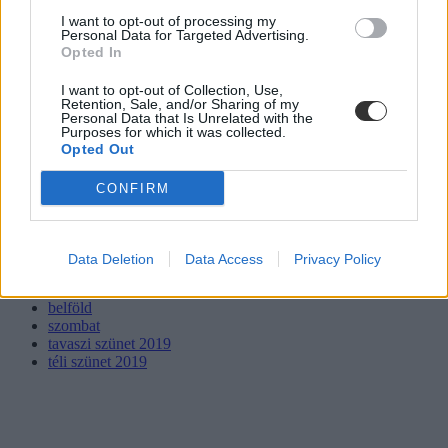
I want to opt-out of processing my
Personal Data for Targeted Advertising.
Opted In
I want to opt-out of Collection, Use,
Retention, Sale, and/or Sharing of my
Personal Data that Is Unrelated with the
Purposes for which it was collected.
Opted Out
CONFIRM
szombati tanítási nap
Data Deletion
Data Access
Privacy Policy
tanítási szünetek
szombati munkanapok
belföld
szombat
tavaszi szünet 2019
téli szünet 2019