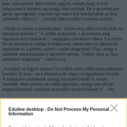
nem, nem nekem. Mert felnőtt vagyok, tudom, hogy le kell
dolgoznom a napokat ugyanúgy, mint másnak. De a gyerekeknek
igenis igazságtalan. Ugyanis egy napot kell ledolgozniuk az őszi
szünetből. Miért is?” – írta két héttel ezelőtt Facebook-oldalán.
„Nekik az szünet, a pihenés ideje. Akkor meg miért is kell nekik ma
iskolában lenniük?! "A szülők dolgoznak, a gyerekekre meg
vigyáznia kell valakinek!" - hangzana a hivatalos válasz. Ezt értem.
De ha mi tanárok amúgy is dolgozunk, akkor miért ne jöhetne be
ügyletetre az a gyerek, akinek a szülei dolgoznak? Úgy, ahogy a
szünetek munkanapjain is ügyeletet tartunk. Tudom, mert az őszi
szünetben dolgoztam” – tette hozzá.
„A szünet, az legyen szünet! Ne kelljen nekik előtte-utána pluszban
jönniük! Jó lenne, ha a döntéshozók végre ezt figyelembe vennék...
A ledolgozós szombatok amúgy sem hatékonyak és semmi
értelmük. Mert akinek van szülői igazolása, amúgy sem jön be,
negyed létszámú osztállyal meg nehéz kezdeni bármit is” – írta.
Eduline desktop -
Do Not Process My Personal
Information