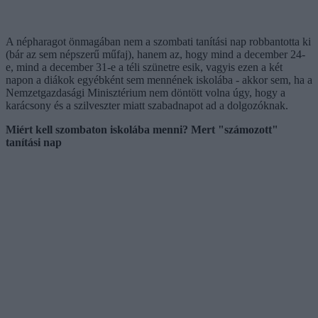
A népharagot önmagában nem a szombati tanítási nap robbantotta ki
(bár az sem népszerű műfaj), hanem az, hogy mind a december 24-
e, mind a december 31-e a téli szünetre esik, vagyis ezen a két
napon a diákok egyébként sem mennének iskolába - akkor sem, ha a
Nemzetgazdasági Minisztérium nem döntött volna úgy, hogy a
karácsony és a szilveszter miatt szabadnapot ad a dolgozóknak.
Miért kell szombaton iskolába menni? Mert "számozott"
tanítási nap