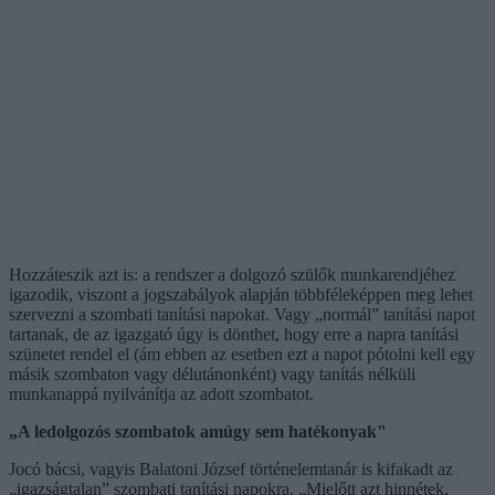
Hozzáteszik azt is: a rendszer a dolgozó szülők munkarendjéhez
igazodik, viszont a jogszabályok alapján többféleképpen meg lehet
szervezni a szombati tanítási napokat. Vagy „normál” tanítási napot
tartanak, de az igazgató úgy is dönthet, hogy erre a napra tanítási
szünetet rendel el (ám ebben az esetben ezt a napot pótolni kell egy
másik szombaton vagy délutánonként) vagy tanítás nélküli
munkanappá nyilvánítja az adott szombatot.
„A ledolgozós szombatok amúgy sem hatékonyak"
Jocó bácsi, vagyis Balatoni József történelemtanár is kifakadt az
„igazságtalan” szombati tanítási napokra. „Mielőtt azt hinnétek,