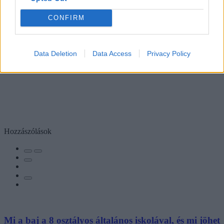
CONFIRM
Data Deletion
Data Access
Privacy Policy
Hozzászólások
Mi a baj a 8 osztályos általános iskolával, és mi jöhet