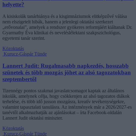
helyette?
A kisiskolák tanárhiánya és a kisgimnáziumok elitképzővé válása
nem elszigetelt hibák, hanem a jelenlegi oktatási szerkezet
„erővonalai”, amelyek a rendszer gyökeres reformjáért kiáltanak Dr.
Gyarmathy Éva klinikai és neveléslélektani szakpszichológus,
egyetemi tanár szerint.
Közoktatás
Kurucz-Gáspár Tünde
Lannert Judit: Rugalmasabb napkezdés, hosszabb
szünetek és több mozgás jöhet az alsó tagozatokban
szeptembertől
Tizennégy pontos szakmai javaslatcsomagot kaptak az általános
iskolák, amelynek célja, hogy csökkenjen az alsó tagozatos diákok
terhelése, és több idő jusson mozgásra, kreatív tevékenységekre,
valamint tapasztalati tanulásra. Az intézmények már a 2026/2027-es
tanévtől alkalmazhatják az ajánlásokat – írta Facebook-oldalán
Lannert Judit oktatási miniszter.
Közoktatás
Kurucz-Gáspár Tünde