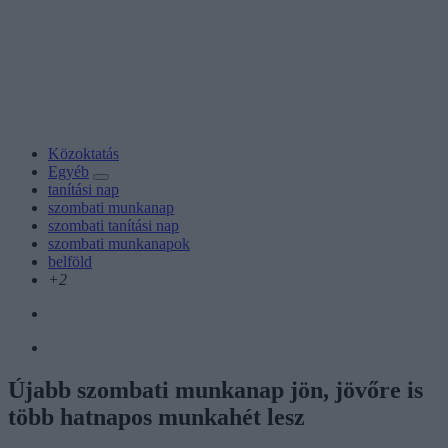
Közoktatás
Egyéb
tanítási nap
szombati munkanap
szombati tanítási nap
szombati munkanapok
belföld
+2
Újabb szombati munkanap jön, jövőre is
több hatnapos munkahét lesz