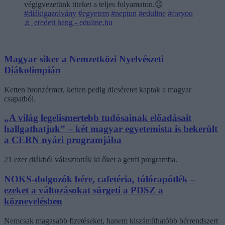
végigvezetünk titeket a teljes folyamaton.😉
#diákigazolvány
#egyetem
#neptun
#eduline
#foryou
♬ eredeti hang - eduline.hu
Magyar siker a Nemzetközi Nyelvészeti
Diákolimpián
Ketten bronzérmet, ketten pedig dicséretet kaptak a magyar
csapatból.
„A világ legelismertebb tudósainak előadásait
hallgathatjuk” – két magyar egyetemista is bekerült
a CERN nyári programjába
21 ezer diákból választották ki őket a genfi programba.
NOKS-dolgozók bére, cafetéria, túlórapótlék –
ezeket a változásokat sürgeti a PDSZ a
köznevelésben
Nemcsak magasabb fizetéseket, hanem kiszámíthatóbb bérrendszert