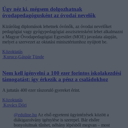
Úgy néz ki, mégsem dolgozhatnak
óvodapedagógusként az óvodai nevelők
Kizárólag diplomások lehetnek óvónők, az óvodai nevelőket
pedagógiai vagy gyógypedagógiai asszisztensként lehet alkalmazni
a Magyar Óvodapedagógiai Egyesület (MOE) javaslata alapján,
melyet a szervezet az oktatási minisztériumhoz nyújtott be.
Közoktatás
Kurucz-Gáspár Tünde
Nem kell igényelni a 100 ezer forintos iskolakezdési
támogatást: így érkezik a pénz a családokhoz
A juttatás 400 ezer rászoruló gyereket érint.
Közoktatás
Kovács Dóri
@eduline.hu
Az első egyetemi ügyintézések között a
diákigazolvány igénylése is szerepel. Bár elsőre
bonyolultnak tűnhet, néhány lépésből megvan – most