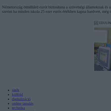
Németország ötmilliárd eurót biztosítana a szövetségi államoknak és a
szerint ha minden iskola 25 ezer eurós értékben kapna hardvert, még m
játék
külföld
digitalizáció
online tanulás
technika