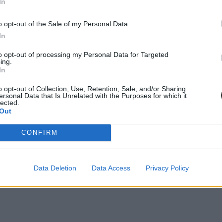
In
o opt-out of the Sale of my Personal Data.
In
anabból az anyagból ugyanabban az időben (és ugyanannyit) kell tanuln
to opt-out of processing my Personal Data for Targeted
e az egész osztály munkája. Ki mit nem tudott jól elvégezni, hol akadt 
ing.
t a kérdésekre. Így mindenki a saját tempójában tanulhatna, és a tanár 
In
o opt-out of Collection, Use, Retention, Sale, and/or Sharing
ersonal Data that Is Unrelated with the Purposes for which it
lected.
Out
CONFIRM
Data Deletion
Data Access
Privacy Policy