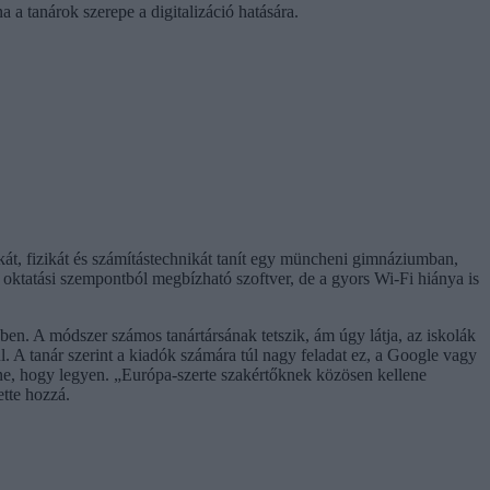
a tanárok szerepe a digitalizáció hatására.
kát, fizikát és számítástechnikát tanít egy müncheni gimnáziumban,
 oktatási szempontból megbízható szoftver, de a gyors Wi-Fi hiánya is
en. A módszer számos tanártársának tetszik, ám úgy látja, az iskolák
l. A tanár szerint a kiadók számára túl nagy feladat ez, a Google vagy
ene, hogy legyen. „Európa-szerte szakértőknek közösen kellene
ette hozzá.