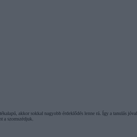
játékalapú, akkor sokkal nagyobb érdeklődés lenne rá. Így a tanulás jóval
nt a szomszédjuk.