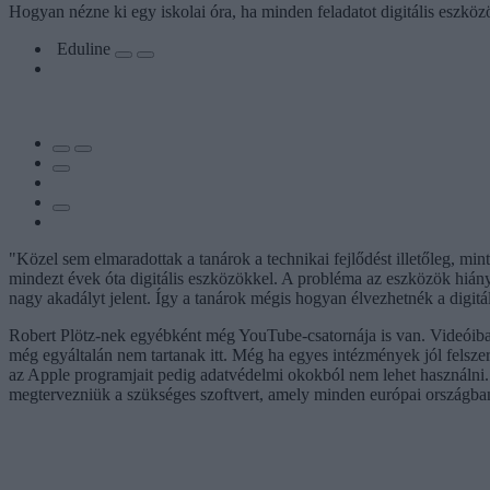
Hogyan nézne ki egy iskolai óra, ha minden feladatot digitális eszkö
Eduline
"Közel sem elmaradottak a tanárok a technikai fejlődést illetőleg, mi
mindezt évek óta digitális eszközökkel. A probléma az eszközök hiány
nagy akadályt jelent. Így a tanárok mégis hogyan élvezhetnék a digitál
Robert Plötz-nek egyébként még YouTube-csatornája is van. Videóiban 
még egyáltalán nem tartanak itt. Még ha egyes intézmények jól felszere
az Apple programjait pedig adatvédelmi okokból nem lehet használni.
megtervezniük a szükséges szoftvert, amely minden európai országban h