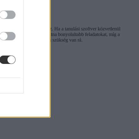
ia - mondja Robert Plötz. Ha a tanulási szoftver közvetlenül
el. Akinek jól ment, kaphatna bonyolultabb feladatokat, míg a
ott segítene, ahol valóban szükség van rá.