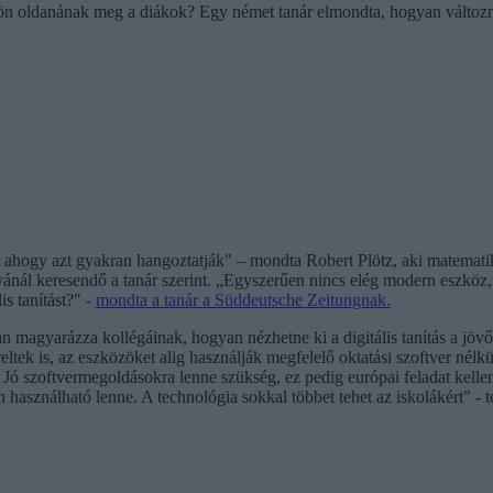
zön oldanának meg a diákok? Egy német tanár elmondta, hogyan változna 
nt ahogy azt gyakran hangoztatják" – mondta Robert Plötz, aki matemati
ánál keresendő a tanár szerint. „Egyszerűen nincs elég modern eszköz,
is tanítást?" -
mondta a tanár a Süddeutsche Zeitungnak.
magyarázza kollégáinak, hogyan nézhetne ki a digitális tanítás a jövőb
ltek is, az eszközöket alig használják megfelelő oktatási szoftver nélkü
 Jó szoftvermegoldásokra lenne szükség, ez pedig európai feladat kell
asználható lenne. A technológia sokkal többet tehet az iskolákért" - t