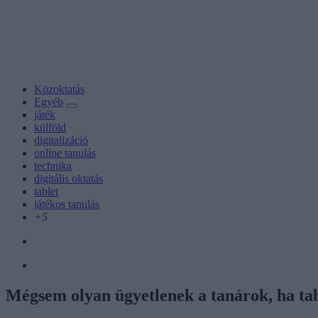
Közoktatás
Egyéb
játék
külföld
digitalizáció
online tanulás
technika
digitális oktatás
tablet
játékos tanulás
+5
Mégsem olyan ügyetlenek a tanárok, ha tab