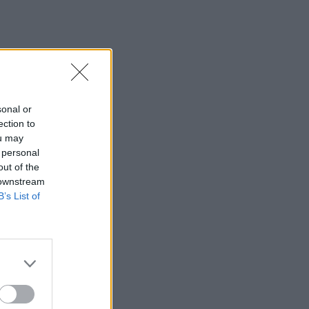
sonal or
ection to
ou may
 personal
out of the
 downstream
B’s List of