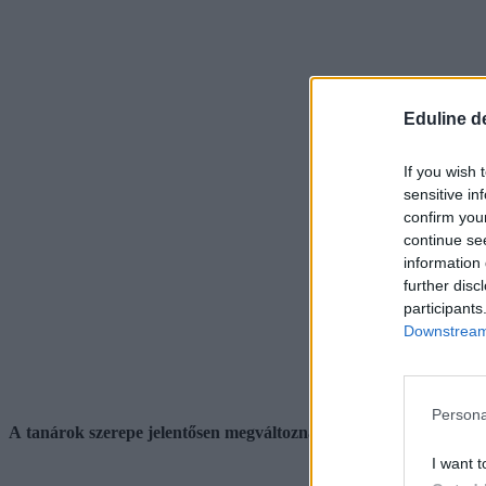
Eduline d
If you wish 
sensitive in
confirm you
continue se
information 
further disc
participants
Downstream 
Persona
A tanárok szerepe jelentősen megváltozna
I want t