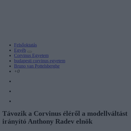
Felsőoktatás
Egyéb
Corvinus Egyetem
budapesti corvinus egyetem
Bruno van Pottelsberghe
+0
Távozik a Corvinus éléről a modellváltást
irányító Anthony Radev elnök