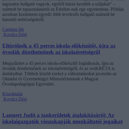
tagozatos hallgató vagyok, egyből húzni kezdték a szájukat” –
számolt be tapasztalatairól az Eduline-nak egy egyetemista. Példája
azonban korántsem egyedi: több levelezős hallgató számolt be
hasonló nehézségekről.
Campus life
Kovács Dóri
Eltörölnék a 45 perces iskola-előkészítőt, újra az
óvodák dönthetnének az iskolaérettségről
Megszűnhet a 45 perces iskola-előkészítő foglalkozás, újra az
óvodák dönthetnének az iskolaérettségről, és az oviKRÉTA is
átalakulhat. Többek között ezeket a változtatásokat javasolta az
Oktatási és Gyermekügyi Minisztériumnak a Magyar
Óvodapedagógiai Egyesület.
Közoktatás
Kovács Dóri
Lannert Judit a tankerületek átalakításáról: Az
iskolaigazgatók visszakapják munkáltatói jogaikat