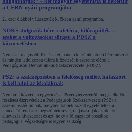
hallgathatjuk” – két magyar egyetemista is bekerült
a CERN nyári programjába
21 ezer diákból választották ki őket a genfi programba.
NOKS-dolgozók bére, cafetéria, túlórapótlék –
ezeket a változásokat sürgeti a PDSZ a
köznevelésben
Nemcsak magasabb fizetéseket, hanem kiszámíthatóbb bérrendszert
és minden ledolgozott túlóra kifizetését is szeretné elérni a
Pedagógusok Demokratikus Szakszervezete (PDSZ).
PSZ: a szakképzésben a felelősség mellett hatáskört
is kell adni az iskoláknak
Nem volt közvetlen egyeztetés a törvénytervezetről, mégis elküldte
részletes észrevételeit a Pedagógusok Szakszervezete (PSZ) a
szakminisztériumnak, melyben többek között egyetértettek a
kancellári rendszer megszüntetésével, de javasolják az oktató
elnevezés kivezetését és azt, hogy a főigazgatói poszthoz
pedagógusi végzettségre is legyen szükség.