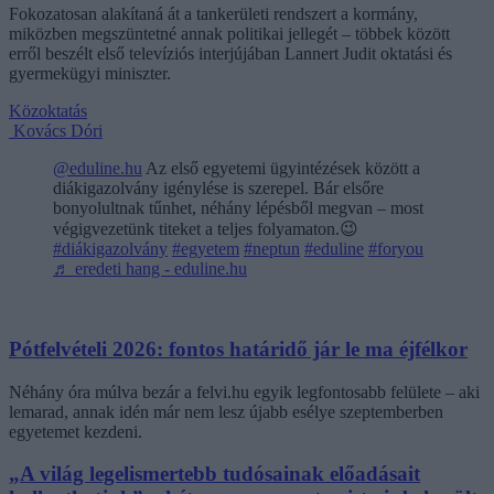
Fokozatosan alakítaná át a tankerületi rendszert a kormány,
miközben megszüntetné annak politikai jellegét – többek között
erről beszélt első televíziós interjújában Lannert Judit oktatási és
gyermekügyi miniszter.
Közoktatás
Kovács Dóri
@eduline.hu
Az első egyetemi ügyintézések között a
diákigazolvány igénylése is szerepel. Bár elsőre
bonyolultnak tűnhet, néhány lépésből megvan – most
végigvezetünk titeket a teljes folyamaton.😉
#diákigazolvány
#egyetem
#neptun
#eduline
#foryou
♬ eredeti hang - eduline.hu
Pótfelvételi 2026: fontos határidő jár le ma éjfélkor
Néhány óra múlva bezár a felvi.hu egyik legfontosabb felülete – aki
lemarad, annak idén már nem lesz újabb esélye szeptemberben
egyetemet kezdeni.
„A világ legelismertebb tudósainak előadásait