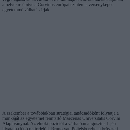
amelyekre építve a Corvinus európai szinten is versenyképes
egyetemmé válhat" - írják.
A szakember a továbbiakban stratégiai tanácsadóként folytatja a
munkáját az egyetemet fenntartó Maecenas Universitatis Corvini
Alapítványnál. Az elnöki pozíciót a várhatóan augusztus 1-jén
hivatalba lépő rektorjelölt, Bruno van Pottelsberghe, a brüsszeli