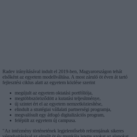
Radev irányításával indult el 2019-ben, Magyarországon tehát
elsőként az egyetem modellváltása. A most záruló öt éven át tartó
fejlesztési ciklus alatt az egyetem közlése szerint
megújult az egyetem oktatási portfóliója,
megtöbbszöröződött a kutatási teljesítménye,
új szintet ért el az egyetem nemzetköziesítése,
elindult a stratégiai vállalati partnerségi programja,
megvalósult egy átfogó digitalizációs program,
felépült az egyetem új campusa.
"Az intézmény történetének legjelentősebb reformjának sikeres
végrehajtásával az elmúlt öt év munkája letette azokat az alapokat,