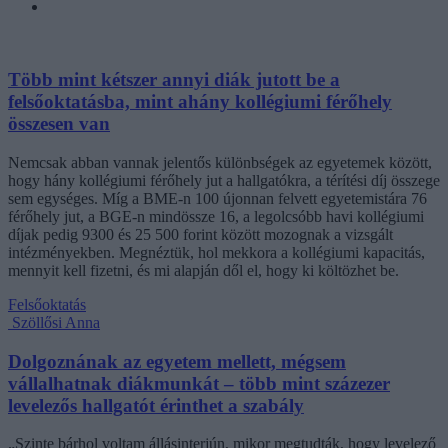
Több mint kétszer annyi diák jutott be a
felsőoktatásba, mint ahány kollégiumi férőhely
összesen van
Nemcsak abban vannak jelentős különbségek az egyetemek között,
hogy hány kollégiumi férőhely jut a hallgatókra, a térítési díj összege
sem egységes. Míg a BME-n 100 újonnan felvett egyetemistára 76
férőhely jut, a BGE-n mindössze 16, a legolcsóbb havi kollégiumi
díjak pedig 9300 és 25 500 forint között mozognak a vizsgált
intézményekben. Megnéztük, hol mekkora a kollégiumi kapacitás,
mennyit kell fizetni, és mi alapján dől el, hogy ki költözhet be.
Felsőoktatás
Szöllősi Anna
Dolgoznának az egyetem mellett, mégsem
vállalhatnak diákmunkát – több mint százezer
levelezős hallgatót érinthet a szabály
„Szinte bárhol voltam állásinterjún, mikor megtudták, hogy levelező