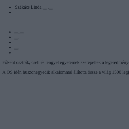
Székács Linda
Főként osztrák, cseh és lengyel egyetemek szerepeltek a legeredmén
A QS idén huszonegyedik alkalommal állította össze a világ 1500 leg