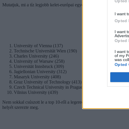
Opted 
Mutatjuk, mi a tíz legjobb kelet-európai egyetem, és hányadik helyen 
I want t
Opted 
I want 
Advertis
Opted 
University of Vienna (137)
Technische Universität Wien (190)
I want t
of my P
Charles University (246)
was col
University of Warsaw (258)
Opted 
Universität Innsbruck (309)
Jagiellonian University (312)
Masaryk University (408)
Graz University of Technology (413)
Czech Technical University in Prague (420)
Vilnius University (439)
Nem sokkal csúszott le a top 10-ről a legeredményesebben szereplő 
helyét szerezte meg.