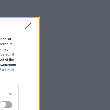
sonal or
ection to
ou may
 personal
out of the
 downstream
B’s List of