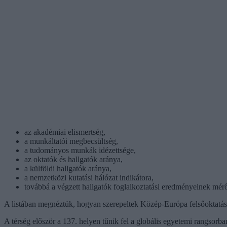
az akadémiai elismertség,
a munkáltatói megbecsültség,
a tudományos munkák idézettsége,
az oktatók és hallgatók aránya,
a külföldi hallgatók aránya,
a nemzetközi kutatási hálózat indikátora,
továbbá a végzett hallgatók foglalkoztatási eredményeinek mérő
A listában megnéztük, hogyan szerepeltek Közép-Európa felsőoktatás
A térség először a 137. helyen tűnik fel a globális egyetemi rangsorb