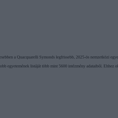
yesebben a Quacquarelli Symonds legfrissebb, 2025-ös nemzetközi egy
jobb egyetemének listáját több mint 5600 intézmény adataiból. Ehhez o