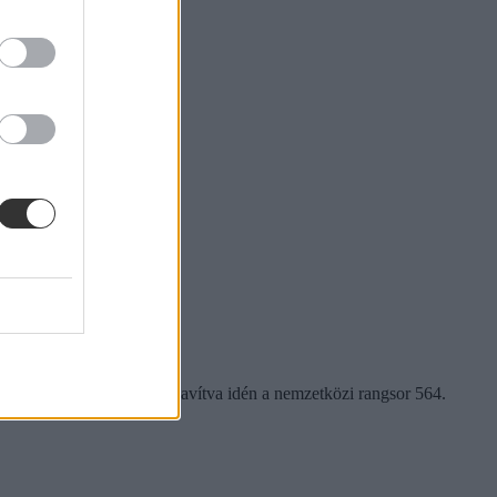
est mintegy 130 helyet javítva idén a nemzetközi rangsor 564.