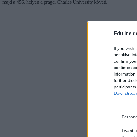
majd a 456. helyen a prágai Charles University követi.
Eduline d
If you wish 
sensitive in
confirm you
continue se
information 
further disc
participants
Downstream 
Persona
I want t