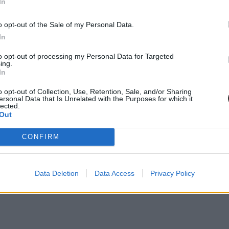
In
szerepelnek a globális rangsorban:
o opt-out of the Sale of my Personal Data.
In
to opt-out of processing my Personal Data for Targeted
ing.
In
o opt-out of Collection, Use, Retention, Sale, and/or Sharing
ersonal Data that Is Unrelated with the Purposes for which it
lected.
Out
CONFIRM
Data Deletion
Data Access
Privacy Policy
magyar egyetem, az Eötvös Loránd Tudományegyetem, ami tavalyhoz kép