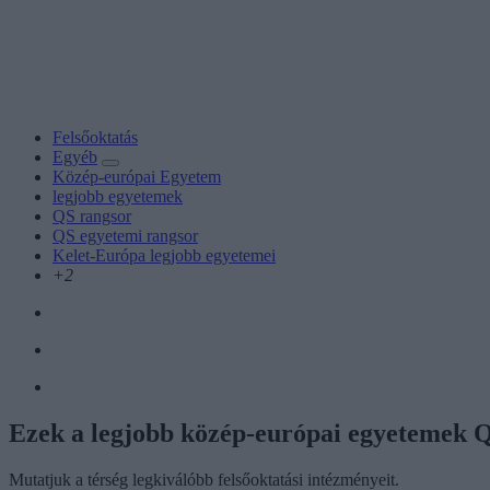
Felsőoktatás
Egyéb
Közép-európai Egyetem
legjobb egyetemek
QS rangsor
QS egyetemi rangsor
Kelet-Európa legjobb egyetemei
+2
Ezek a legjobb közép-európai egyetemek QS
Mutatjuk a térség legkiválóbb felsőoktatási intézményeit.