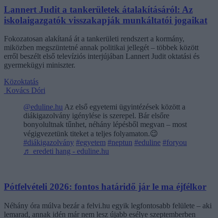
Lannert Judit a tankerületek átalakításáról: Az
iskolaigazgatók visszakapják munkáltatói jogaikat
Fokozatosan alakítaná át a tankerületi rendszert a kormány,
miközben megszüntetné annak politikai jellegét – többek között
erről beszélt első televíziós interjújában Lannert Judit oktatási és
gyermekügyi miniszter.
Közoktatás
Kovács Dóri
@eduline.hu
Az első egyetemi ügyintézések között a
diákigazolvány igénylése is szerepel. Bár elsőre
bonyolultnak tűnhet, néhány lépésből megvan – most
végigvezetünk titeket a teljes folyamaton.😉
#diákigazolvány
#egyetem
#neptun
#eduline
#foryou
♬ eredeti hang - eduline.hu
Pótfelvételi 2026: fontos határidő jár le ma éjfélkor
Néhány óra múlva bezár a felvi.hu egyik legfontosabb felülete – aki
lemarad, annak idén már nem lesz újabb esélye szeptemberben