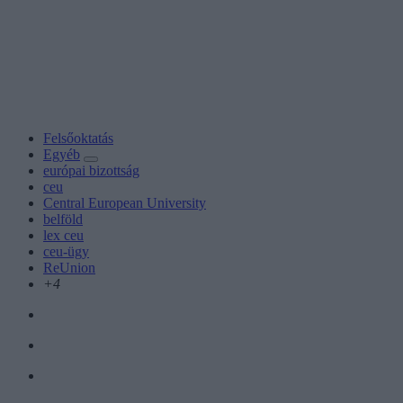
Felsőoktatás
Egyéb
európai bizottság
ceu
Central European University
belföld
lex ceu
ceu-ügy
ReUnion
+4