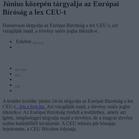
Június közepén tárgyalja az Európai
Bíróság a lex CEU-t
Hamarosan tárgyalja az Európai Bizottság a lex CEU-t, azt
vizsgálják majd, a törvény uniós jogba ütközik-e.
Eduline
A testület közölte: június 24-én tárgyalja az Európai Bizottság a lex
CEU-t
- írja a hvg.hu.
Azt vizsgálják majd, a törvény uniós jogba
ütközik-e. Az Európai Bizottság fordult a testülethez, amely azt
ígérte, sürgősséggel tárgyalja majd a törvényt, de a magyar törvény
szabta határidőből kicsúsztak. A CEU rektora pár hónapja
bejelentette, a CEU Bécsben folytatja.