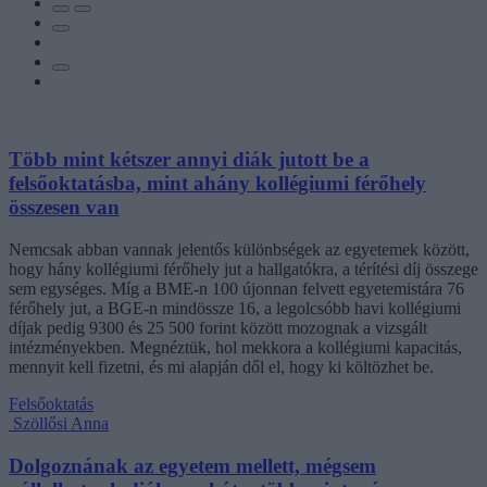
Több mint kétszer annyi diák jutott be a
felsőoktatásba, mint ahány kollégiumi férőhely
összesen van
Nemcsak abban vannak jelentős különbségek az egyetemek között,
hogy hány kollégiumi férőhely jut a hallgatókra, a térítési díj összege
sem egységes. Míg a BME-n 100 újonnan felvett egyetemistára 76
férőhely jut, a BGE-n mindössze 16, a legolcsóbb havi kollégiumi
díjak pedig 9300 és 25 500 forint között mozognak a vizsgált
intézményekben. Megnéztük, hol mekkora a kollégiumi kapacitás,
mennyit kell fizetni, és mi alapján dől el, hogy ki költözhet be.
Felsőoktatás
Szöllősi Anna
Dolgoznának az egyetem mellett, mégsem