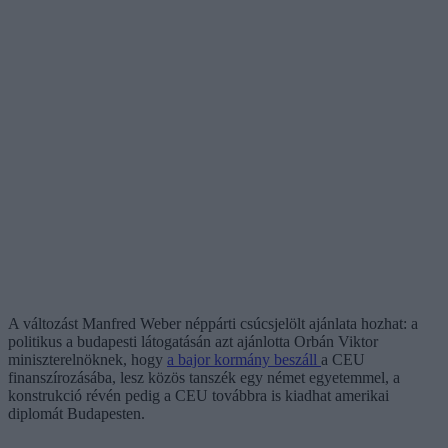
A változást Manfred Weber néppárti csúcsjelölt ajánlata hozhat: a
politikus a budapesti látogatásán azt ajánlotta Orbán Viktor
miniszterelnöknek, hogy
a bajor kormány beszáll
a CEU
finanszírozásába, lesz közös tanszék egy német egyetemmel, a
konstrukció révén pedig a CEU továbbra is kiadhat amerikai
diplomát Budapesten.