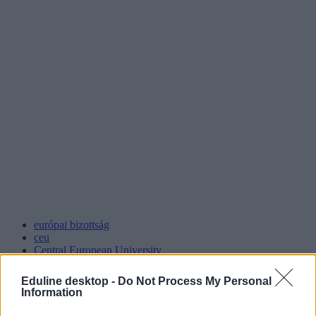
európai bizottság
ceu
Central European University
belföld
lex ceu
Eduline desktop -
Do Not Process My Personal
ceu-ügy
Information
ReUnion