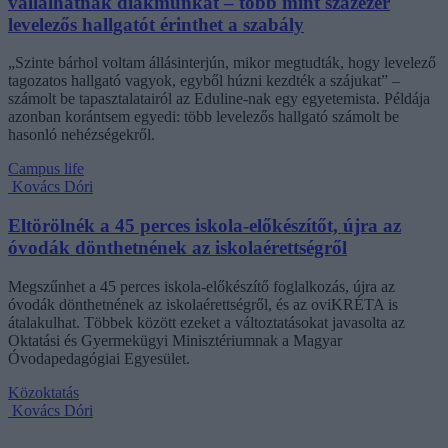
vállalhatnak diákmunkát – több mint százezer
levelezős hallgatót érinthet a szabály
„Szinte bárhol voltam állásinterjún, mikor megtudták, hogy levelező
tagozatos hallgató vagyok, egyből húzni kezdték a szájukat” –
számolt be tapasztalatairól az Eduline-nak egy egyetemista. Példája
azonban korántsem egyedi: több levelezős hallgató számolt be
hasonló nehézségekről.
Campus life
Kovács Dóri
Eltörölnék a 45 perces iskola-előkészítőt, újra az
óvodák dönthetnének az iskolaérettségről
Megszűnhet a 45 perces iskola-előkészítő foglalkozás, újra az
óvodák dönthetnének az iskolaérettségről, és az oviKRÉTA is
átalakulhat. Többek között ezeket a változtatásokat javasolta az
Oktatási és Gyermekügyi Minisztériumnak a Magyar
Óvodapedagógiai Egyesület.
Közoktatás
Kovács Dóri