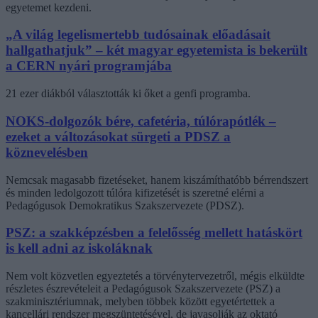
egyetemet kezdeni.
„A világ legelismertebb tudósainak előadásait
hallgathatjuk” – két magyar egyetemista is bekerült
a CERN nyári programjába
21 ezer diákból választották ki őket a genfi programba.
NOKS-dolgozók bére, cafetéria, túlórapótlék –
ezeket a változásokat sürgeti a PDSZ a
köznevelésben
Nemcsak magasabb fizetéseket, hanem kiszámíthatóbb bérrendszert
és minden ledolgozott túlóra kifizetését is szeretné elérni a
Pedagógusok Demokratikus Szakszervezete (PDSZ).
PSZ: a szakképzésben a felelősség mellett hatáskört
is kell adni az iskoláknak
Nem volt közvetlen egyeztetés a törvénytervezetről, mégis elküldte
részletes észrevételeit a Pedagógusok Szakszervezete (PSZ) a
szakminisztériumnak, melyben többek között egyetértettek a
kancellári rendszer megszüntetésével, de javasolják az oktató