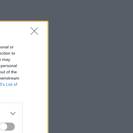
sonal or
ection to
ou may
 personal
out of the
 downstream
B’s List of