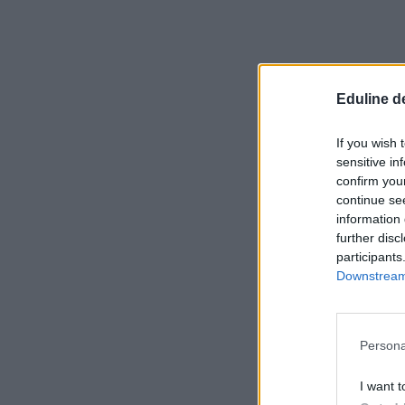
Eduline d
If you wish 
sensitive in
confirm you
continue se
information 
further disc
participants
Downstream 
Persona
I want t