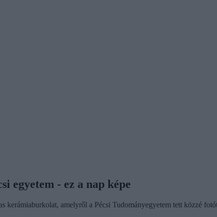
csi egyetem - ez a nap képe
lmas kerámiaburkolat, amelyről a Pécsi Tudományegyetem tett közzé fot