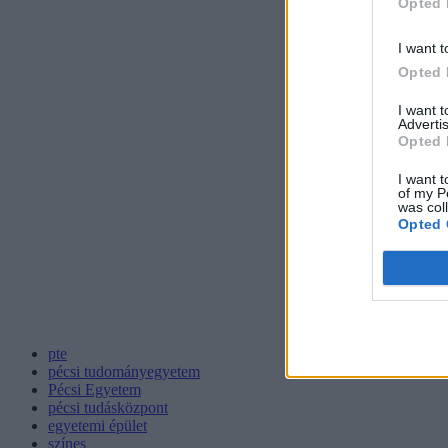
Opted 
I want t
Opted 
I want 
Advertis
Opted 
I want t
of my P
was col
Opted 
pte
pécsi tudományegyetem
Pécsi Egyetem
pécsi tudásközpont
egyetemi épület
színes