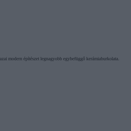
hazai modern építészet legnagyobb egybefüggő kerámiaburkolata.