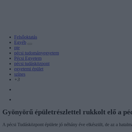
Felsőoktatás
Egyéb
pte
pécsi tudományegyetem
Pécsi Egyetem
pécsi tudásközpont
egyetemi épület
színes
+3
Gyönyörű épületrészlettel rukkolt elő a pé
A pécsi Tudásközpont épülete jó néhány éve elkészült, de az a hata