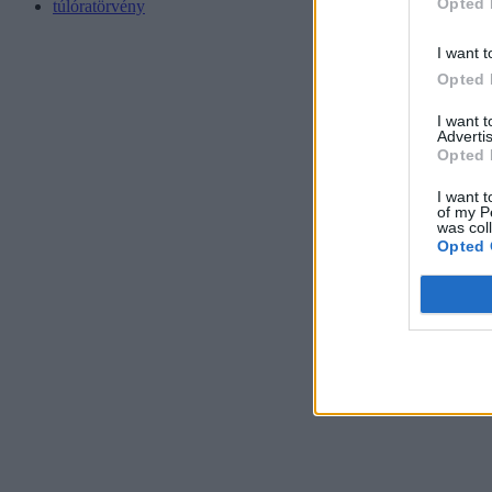
Opted 
túlóratörvény
I want t
Opted 
I want 
Advertis
Opted 
I want t
of my P
was col
Opted 