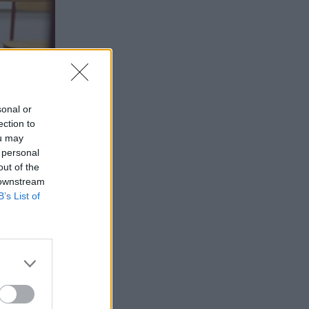
sonal or
ection to
ou may
 personal
out of the
 downstream
B’s List of