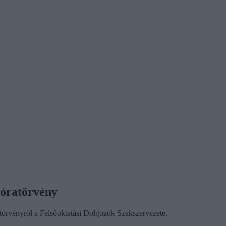
úlóratörvény
ratörvényről a Felsőoktatási Dolgozók Szakszervezete.