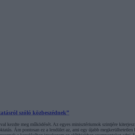
tatásról szóló közbeszédnek”
l kezdte meg működését. Az egyes minisztériumok szintjére kiterjesztet
ktatás. Ám pontosan ez a lendület az, ami egy újabb megkerülhetetlen ki