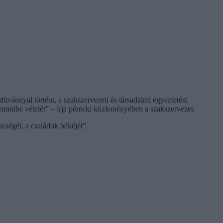
vánnyal történt, a szakszervezeti és társadalmi egyeztetést
semmibe vételét” – írja pénteki közleményében a szakszervezet.
zségét, a családok békéjét”.