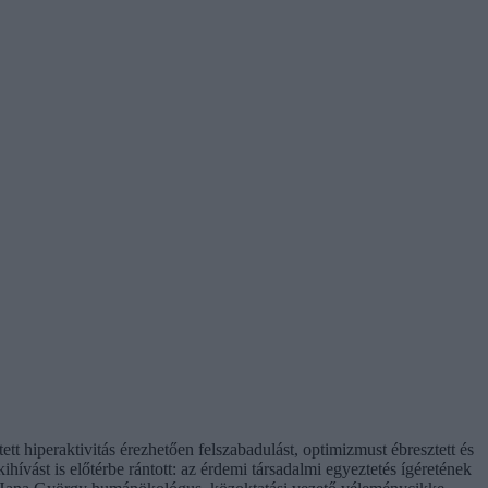
t hiperaktivitás érezhetően felszabadulást, optimizmust ébresztett és
hívást is előtérbe rántott: az érdemi társadalmi egyeztetés ígéretének