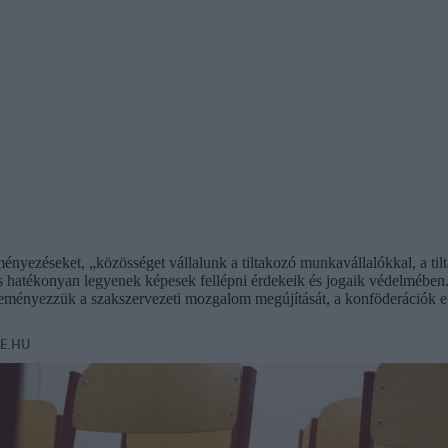
yezéseket, „közösséget vállalunk a tiltakozó munkavállalókkal, a tilt
 hatékonyan legyenek képesek fellépni érdekeik és jogaik védelmében.
deményezzük a szakszervezeti mozgalom megújítását, a konföderációk e