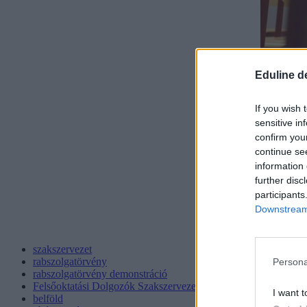
Eduline d
If you wish 
sensitive in
confirm you
continue se
information 
further disc
participants
Downstream 
szakszervezet
rabszolgatörvény
Persona
rabszolgatörvény demonstráció
Felsőoktatási Dolgozók Szakszervezete
I want t
belföld