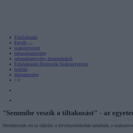
Felsőoktatás
Egyéb
szakszervezet
rabszolgatörvény
rabszolgatörvény demonstráció
Felsőoktatási Dolgozók Szakszervezete
belföld
túlóratörvény
+3
"Semmibe veszik a tiltakozást" - az egyetem
Sérelmezzük ezt az eljárást, a törvénymódosítás tartalmát, a szakszer