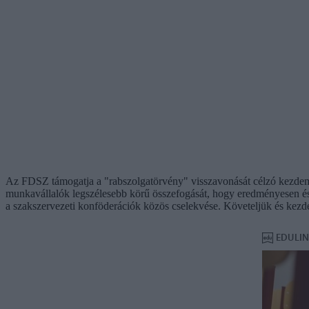
Az FDSZ támogatja a "rabszolgatörvény" visszavonását célzó kezdemén
munkavállalók legszélesebb körű összefogását, hogy eredményesen és
a szakszervezeti konföderációk közös cselekvése. Követeljük és kez