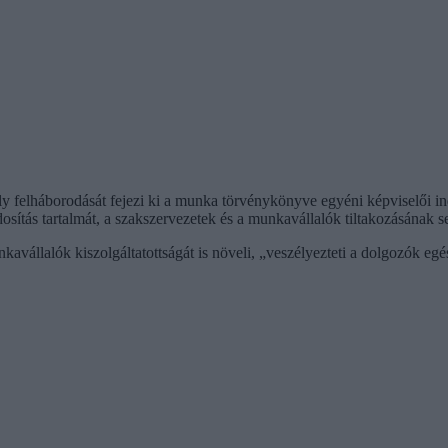
elháborodását fejezi ki a munka törvénykönyve egyéni képviselői indít
osítás tartalmát, a szakszervezetek és a munkavállalók tiltakozásának 
állalók kiszolgáltatottságát is növeli, „veszélyezteti a dolgozók egés