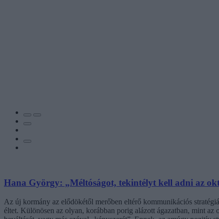
Hana György: „Méltóságot, tekintélyt kell adni az ok
Az új kormány az elődökétől merőben eltérő kommunikációs stratégiáva
éltet. Különösen az olyan, korábban porig alázott ágazatban, mint az o