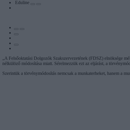
Eduline
„A Felsőoktatási Dolgozók Szakszervezetének (FDSZ) elnöksége mély f
nélkülöző módosítása miatt. Sérelmezzük ezt az eljárást, a törvénymód
Szerintük a törvénymódosítás nemcsak a munkaterheket, hanem a munkav