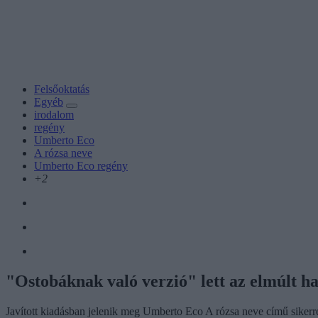
Felsőoktatás
Egyéb
irodalom
regény
Umberto Eco
A rózsa neve
Umberto Eco regény
+2
"Ostobáknak való verzió" lett az elmúlt h
Javított kiadásban jelenik meg Umberto Eco A rózsa neve című sikerreg