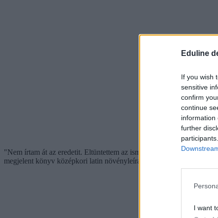
Eduline d
If you wish 
sensitive in
confirm you
continue se
information 
further disc
participants
Downstream 
"Nem írtam át az eredetit. Eltüntettem az ismétléseket, javítottam az 
megjelent könyv középkori latin növényleírásai között a cikóriát össz
Persona
I want t