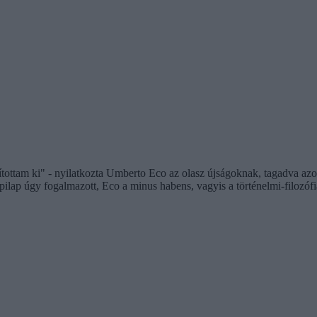
tottam ki" - nyilatkozta Umberto Eco az olasz újságoknak, tagadva azoka
pilap úgy fogalmazott, Eco a minus habens, vagyis a történelmi-filozófi