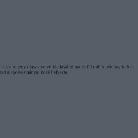
ak a regény olasz nyelvű kiadásából hat és fél millió példány kelt el.
ázad alapolvasmányai közé helyezte.