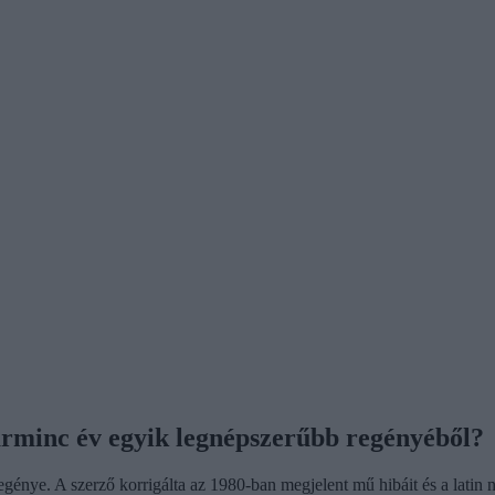
arminc év egyik legnépszerűbb regényéből?
énye. A szerző korrigálta az 1980-ban megjelent mű hibáit és a latin ny