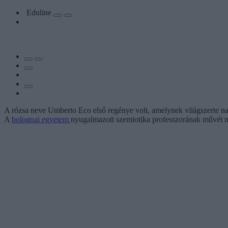
Eduline
A rózsa neve Umberto Eco első regénye volt, amelynek világszerte nagy
A
bolognai egyetem
nyugalmazott szemiotika professzorának művét ne