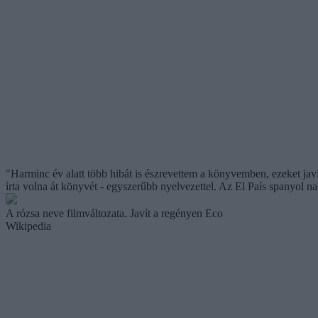
"Harminc év alatt több hibát is észrevettem a könyvemben, ezeket javí
írta volna át könyvét - egyszerűbb nyelvezettel. Az El País spanyol na
A rózsa neve filmváltozata. Javít a regényen Eco
Wikipedia