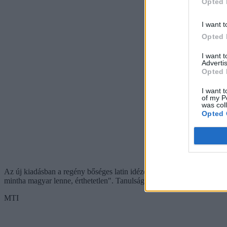
Opted 
I want t
Opted 
I want 
Advertis
Opted 
I want t
of my P
was col
Opted 
Az új kiadásban a regény bőséges latin idézetei kommentárt kaptak. Ec
mintha magyar lenne, érthetetlen". Tanulságos volt ennyi idő után új
MTI