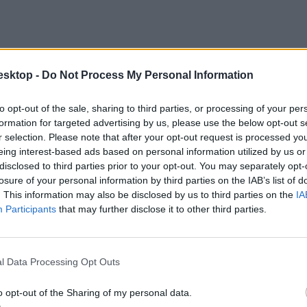
esktop -
Do Not Process My Personal Information
to opt-out of the sale, sharing to third parties, or processing of your per
formation for targeted advertising by us, please use the below opt-out s
r selection. Please note that after your opt-out request is processed y
eing interest-based ads based on personal information utilized by us or
disclosed to third parties prior to your opt-out. You may separately opt-
losure of your personal information by third parties on the IAB’s list of
. This information may also be disclosed by us to third parties on the
IA
Participants
that may further disclose it to other third parties.
elbeszélés ritmusán, pontosítottam a könyvtáros arcának leírását" - mag
ekeverte a tökkel, és paprikát említett, amikor azt Európában még nem i
l Data Processing Opt Outs
o opt-out of the Sharing of my personal data.