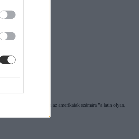
lasz olvasókkal ellentétben az amerikaiak számára "a latin olyan,
tatta Eco.