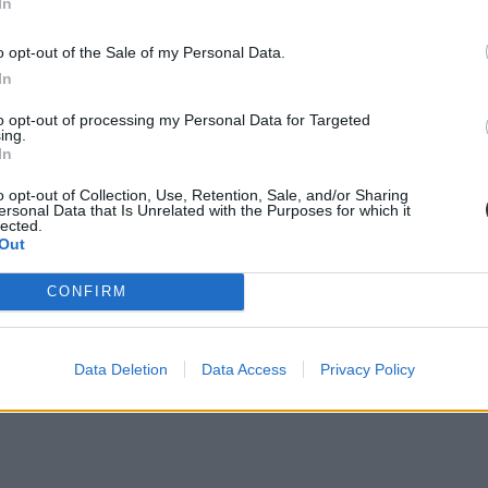
In
o opt-out of the Sale of my Personal Data.
In
to opt-out of processing my Personal Data for Targeted
ing.
In
o opt-out of Collection, Use, Retention, Sale, and/or Sharing
ersonal Data that Is Unrelated with the Purposes for which it
lected.
Out
CONFIRM
o elmondta, az amerikai fordítók hívták fel a figyelmét arra, hogy az o
Data Deletion
Data Access
Privacy Policy
raolvasnom saját regényemet, a többi művemet is javítani fogom - hangoz