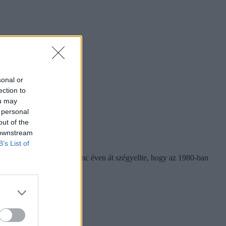
sonal or
ection to
ou may
 personal
out of the
 downstream
B’s List of
yarázta Eco. Elárulta, harminc éven át szégyellte, hogy az 1980-ban
s ismerték.