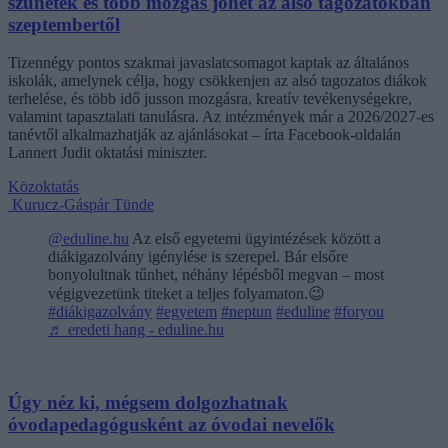
szünetek és több mozgás jöhet az alsó tagozatokban
szeptembertől
Tizennégy pontos szakmai javaslatcsomagot kaptak az általános
iskolák, amelynek célja, hogy csökkenjen az alsó tagozatos diákok
terhelése, és több idő jusson mozgásra, kreatív tevékenységekre,
valamint tapasztalati tanulásra. Az intézmények már a 2026/2027-es
tanévtől alkalmazhatják az ajánlásokat – írta Facebook-oldalán
Lannert Judit oktatási miniszter.
Közoktatás
Kurucz-Gáspár Tünde
@eduline.hu
Az első egyetemi ügyintézések között a
diákigazolvány igénylése is szerepel. Bár elsőre
bonyolultnak tűnhet, néhány lépésből megvan – most
végigvezetünk titeket a teljes folyamaton.😉
#diákigazolvány
#egyetem
#neptun
#eduline
#foryou
♬ eredeti hang - eduline.hu
Úgy néz ki, mégsem dolgozhatnak
óvodapedagógusként az óvodai nevelők