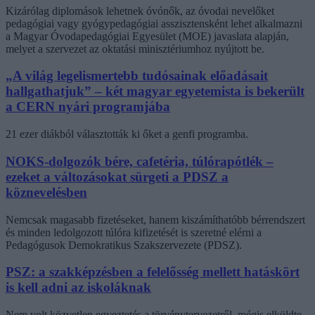
Kizárólag diplomások lehetnek óvónők, az óvodai nevelőket
pedagógiai vagy gyógypedagógiai asszisztensként lehet alkalmazni
a Magyar Óvodapedagógiai Egyesület (MOE) javaslata alapján,
melyet a szervezet az oktatási minisztériumhoz nyújtott be.
„A világ legelismertebb tudósainak előadásait
hallgathatjuk” – két magyar egyetemista is bekerült
a CERN nyári programjába
21 ezer diákból választották ki őket a genfi programba.
NOKS-dolgozók bére, cafetéria, túlórapótlék –
ezeket a változásokat sürgeti a PDSZ a
köznevelésben
Nemcsak magasabb fizetéseket, hanem kiszámíthatóbb bérrendszert
és minden ledolgozott túlóra kifizetését is szeretné elérni a
Pedagógusok Demokratikus Szakszervezete (PDSZ).
PSZ: a szakképzésben a felelősség mellett hatáskört
is kell adni az iskoláknak
Nem volt közvetlen egyeztetés a törvénytervezetről, mégis elküldte