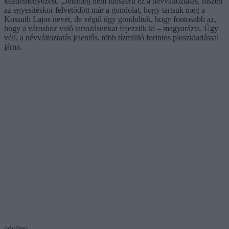
kezdeményezést. „Jelenleg nem időszerű ez a névváltoztatás, hiszen
az egyesítéskor felvetődött már a gondolat, hogy tartsuk meg a
Kossuth Lajos nevet, de végül úgy gondoltuk, hogy fontosabb az,
hogy a városhoz való tartozásunkat fejezzük ki – magyarázta. Úgy
véli, a névváltoztatás jelentős, több tízmillió forintos pluszkiadással
járna.
eduline