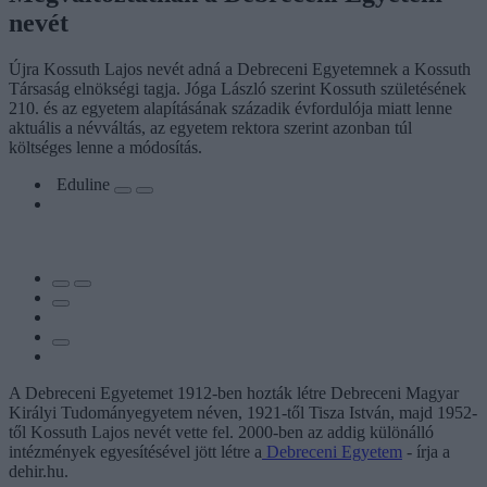
nevét
Újra Kossuth Lajos nevét adná a Debreceni Egyetemnek a Kossuth
Társaság elnökségi tagja. Jóga László szerint Kossuth születésének
210. és az egyetem alapításának századik évfordulója miatt lenne
aktuális a névváltás, az egyetem rektora szerint azonban túl
költséges lenne a módosítás.
Eduline
A Debreceni Egyetemet 1912-ben hozták létre Debreceni Magyar
Királyi Tudományegyetem néven, 1921-től Tisza István, majd 1952-
től Kossuth Lajos nevét vette fel. 2000-ben az addig különálló
intézmények egyesítésével jött létre a
Debreceni Egyetem
- írja a
dehir.hu.