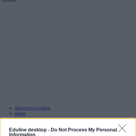
debreceni egyetem
rektor
Fábián István
Kossuth Lajos Tudományegyetem
Kossuth Társaság
Eduline desktop -
Do Not Process My Personal
Information
egyetem névváltozás