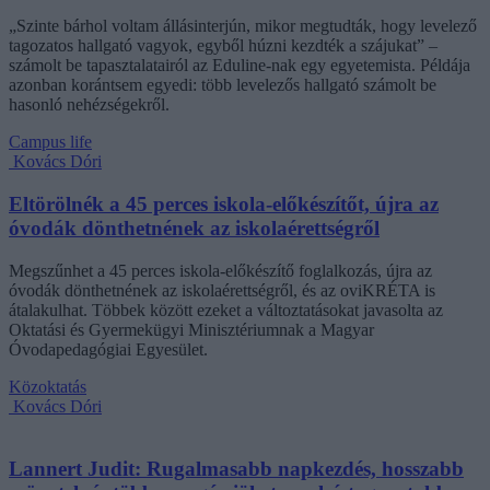
„Szinte bárhol voltam állásinterjún, mikor megtudták, hogy levelező
tagozatos hallgató vagyok, egyből húzni kezdték a szájukat” –
számolt be tapasztalatairól az Eduline-nak egy egyetemista. Példája
azonban korántsem egyedi: több levelezős hallgató számolt be
hasonló nehézségekről.
Campus life
Kovács Dóri
Eltörölnék a 45 perces iskola-előkészítőt, újra az
óvodák dönthetnének az iskolaérettségről
Megszűnhet a 45 perces iskola-előkészítő foglalkozás, újra az
óvodák dönthetnének az iskolaérettségről, és az oviKRÉTA is
átalakulhat. Többek között ezeket a változtatásokat javasolta az
Oktatási és Gyermekügyi Minisztériumnak a Magyar
Óvodapedagógiai Egyesület.
Közoktatás
Kovács Dóri
Lannert Judit: Rugalmasabb napkezdés, hosszabb