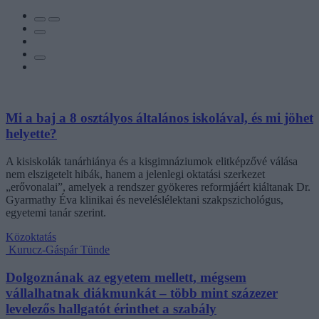
Mi a baj a 8 osztályos általános iskolával, és mi jöhet
helyette?
A kisiskolák tanárhiánya és a kisgimnáziumok elitképzővé válása
nem elszigetelt hibák, hanem a jelenlegi oktatási szerkezet
„erővonalai”, amelyek a rendszer gyökeres reformjáért kiáltanak Dr.
Gyarmathy Éva klinikai és neveléslélektani szakpszichológus,
egyetemi tanár szerint.
Közoktatás
Kurucz-Gáspár Tünde
Dolgoznának az egyetem mellett, mégsem
vállalhatnak diákmunkát – több mint százezer
levelezős hallgatót érinthet a szabály