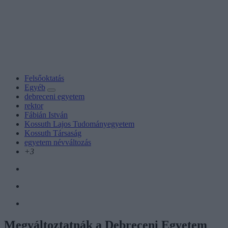
Felsőoktatás
Egyéb
debreceni egyetem
rektor
Fábián István
Kossuth Lajos Tudományegyetem
Kossuth Társaság
egyetem névváltozás
+3
Megváltoztatnák a Debreceni Egyetem