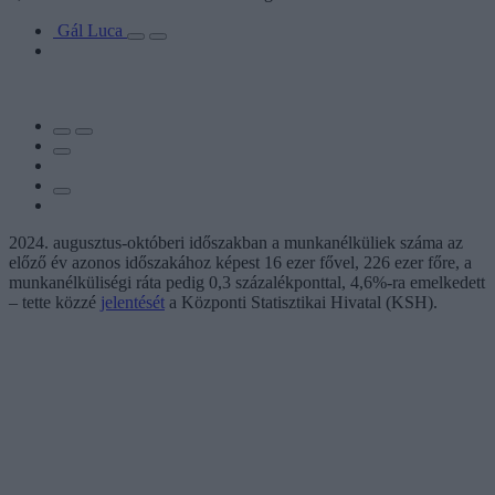
Gál Luca
2024. augusztus-októberi időszakban a munkanélküliek száma az
előző év azonos időszakához képest 16 ezer fővel, 226 ezer főre, a
munkanélküliségi ráta pedig 0,3 százalékponttal, 4,6%-ra emelkedett
– tette közzé
jelentését
a Központi Statisztikai Hivatal (KSH).