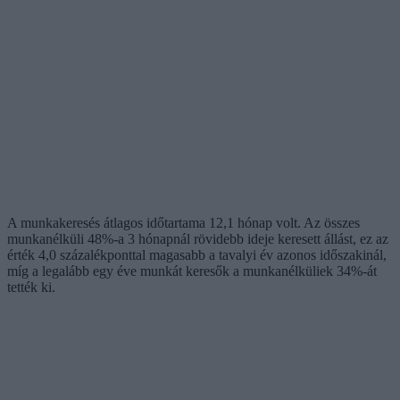
A munkakeresés átlagos időtartama 12,1 hónap volt. Az összes
munkanélküli 48%-a 3 hónapnál rövidebb ideje keresett állást, ez az
érték 4,0 százalékponttal magasabb a tavalyi év azonos időszakinál,
míg a legalább egy éve munkát keresők a munkanélküliek 34%-át
tették ki.