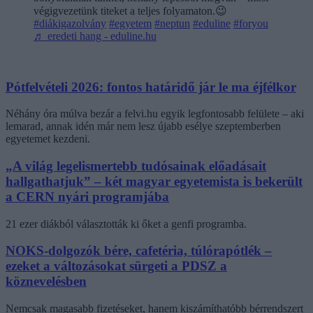
végigvezetünk titeket a teljes folyamaton.😉
#diákigazolvány
#egyetem
#neptun
#eduline
#foryou
♬ eredeti hang - eduline.hu
Pótfelvételi 2026: fontos határidő jár le ma éjfélkor
Néhány óra múlva bezár a felvi.hu egyik legfontosabb felülete – aki
lemarad, annak idén már nem lesz újabb esélye szeptemberben
egyetemet kezdeni.
„A világ legelismertebb tudósainak előadásait
hallgathatjuk” – két magyar egyetemista is bekerült
a CERN nyári programjába
21 ezer diákból választották ki őket a genfi programba.
NOKS-dolgozók bére, cafetéria, túlórapótlék –
ezeket a változásokat sürgeti a PDSZ a
köznevelésben
Nemcsak magasabb fizetéseket, hanem kiszámíthatóbb bérrendszert