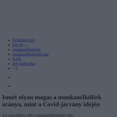
Felnőttképzés
Egyéb
munkanélküliség
munkanélküliségi ráta
KSH
ksh statisztika
+1
Ismét olyan magas a munkanélküliek
aránya, mint a Covid-járvány idején
4,6 százalékra nőtt a munkanélküliségi ráta.