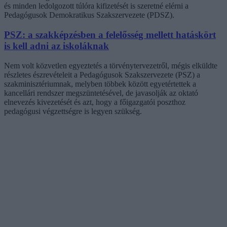
és minden ledolgozott túlóra kifizetését is szeretné elérni a
Pedagógusok Demokratikus Szakszervezete (PDSZ).
PSZ: a szakképzésben a felelősség mellett hatáskört
is kell adni az iskoláknak
Nem volt közvetlen egyeztetés a törvénytervezetről, mégis elküldte
részletes észrevételeit a Pedagógusok Szakszervezete (PSZ) a
szakminisztériumnak, melyben többek között egyetértettek a
kancellári rendszer megszüntetésével, de javasolják az oktató
elnevezés kivezetését és azt, hogy a főigazgatói poszthoz
pedagógusi végzettségre is legyen szükség.