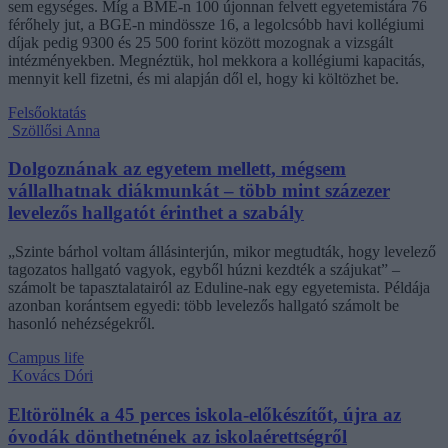
sem egységes. Míg a BME-n 100 újonnan felvett egyetemistára 76
férőhely jut, a BGE-n mindössze 16, a legolcsóbb havi kollégiumi
díjak pedig 9300 és 25 500 forint között mozognak a vizsgált
intézményekben. Megnéztük, hol mekkora a kollégiumi kapacitás,
mennyit kell fizetni, és mi alapján dől el, hogy ki költözhet be.
Felsőoktatás
Szöllősi Anna
Dolgoznának az egyetem mellett, mégsem
vállalhatnak diákmunkát – több mint százezer
levelezős hallgatót érinthet a szabály
„Szinte bárhol voltam állásinterjún, mikor megtudták, hogy levelező
tagozatos hallgató vagyok, egyből húzni kezdték a szájukat” –
számolt be tapasztalatairól az Eduline-nak egy egyetemista. Példája
azonban korántsem egyedi: több levelezős hallgató számolt be
hasonló nehézségekről.
Campus life
Kovács Dóri
Eltörölnék a 45 perces iskola-előkészítőt, újra az
óvodák dönthetnének az iskolaérettségről