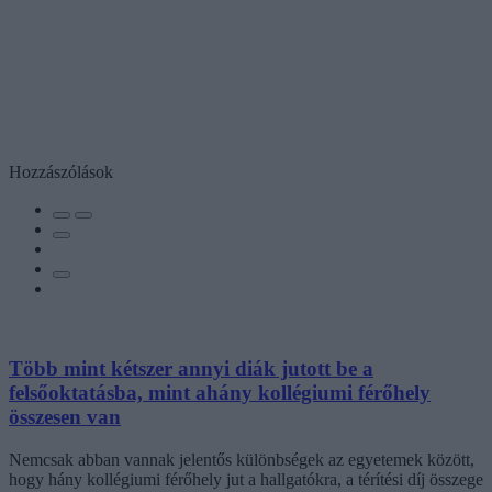
Hozzászólások
Több mint kétszer annyi diák jutott be a
felsőoktatásba, mint ahány kollégiumi férőhely
összesen van
Nemcsak abban vannak jelentős különbségek az egyetemek között,
hogy hány kollégiumi férőhely jut a hallgatókra, a térítési díj összege