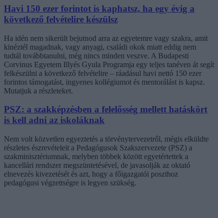
Havi 150 ezer forintot is kaphatsz, ha egy évig a
következő felvételire készülsz
Ha idén nem sikerült bejutnod arra az egyetemre vagy szakra, amit
kinéztél magadnak, vagy anyagi, családi okok miatt eddig nem
tudtál továbbtanulni, még nincs minden veszve. A Budapesti
Corvinus Egyetem Illyés Gyula Programja egy teljes tanéven át segít
felkészülni a következő felvételire – ráadásul havi nettó 150 ezer
forintos támogatást, ingyenes kollégiumot és mentorálást is kapsz.
Mutatjuk a részleteket.
PSZ: a szakképzésben a felelősség mellett hatáskört
is kell adni az iskoláknak
Nem volt közvetlen egyeztetés a törvénytervezetről, mégis elküldte
részletes észrevételeit a Pedagógusok Szakszervezete (PSZ) a
szakminisztériumnak, melyben többek között egyetértettek a
kancellári rendszer megszüntetésével, de javasolják az oktató
elnevezés kivezetését és azt, hogy a főigazgatói poszthoz
pedagógusi végzettségre is legyen szükség.