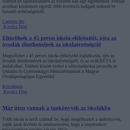
számolt be tapasztalatairól az Eduline-nak egy egyetemista. Példája
azonban korántsem egyedi: több levelezős hallgató számolt be
hasonló nehézségekről.
Campus life
Kovács Dóri
Eltörölnék a 45 perces iskola-előkészítőt, újra az
óvodák dönthetnének az iskolaérettségről
Megszűnhet a 45 perces iskola-előkészítő foglalkozás, újra az
óvodák dönthetnének az iskolaérettségről, és az oviKRÉTA is
átalakulhat. Többek között ezeket a változtatásokat javasolta az
Oktatási és Gyermekügyi Minisztériumnak a Magyar
Óvodapedagógiai Egyesület.
Közoktatás
Kovács Dóri
Már úton vannak a tankönyvek az iskolákba
Több iskola is arról számolt be, hogy megérkeztek a tankönyvek,
zajlik azok átvétele és rendszerezése, hogy a szeptemberi
becsengetésre minden készen álljon.