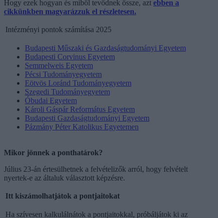
Hogy ezek hogyan és miből tevődnek össze, azt
ebben a
cikkünkben magyarázzuk el részletesen.
Intézményi pontok számítása 2025
Budapesti Műszaki és Gazdaságtudományi Egyetem
Budapesti Corvinus Egyetem
Semmelweis Egyetem
Pécsi Tudományegyetem
Eötvös Loránd Tudományegyetem
Szegedi Tudományegyetem
Óbudai Egyetem
Károli Gáspár Református Egyetem
Budapesti Gazdaságtudományi Egyetem
Pázmány Péter Katolikus Egyetemen
Mikor jönnek a ponthatárok?
Július 23-án értesülhetnek a felvételizők arról, hogy felvételt
nyertek-e az általuk választott képzésre.
Itt kiszámolhatjátok a pontjaitokat
Ha szívesen kalkulálnátok a pontjaitokkal, próbáljátok ki az