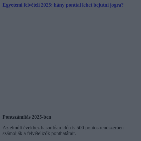
Egyetemi felvételi 2025: hány ponttal lehet bejutni jogra?
Pontszámítás 2025-ben
Az elmúlt évekhez hasonlóan idén is 500 pontos rendszerben
számolják a felvételizők ponthatárait.