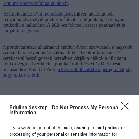
Eduline pontszámító kalkulátorát
.
Számolgatnátok?
Itt megnézhetitek
, milyen adatokat kell
megadnotok, melyik pontszámítással jártok jobban, és hogyan
működik a kalkulátor. A 2024-as felvételi összes ponthatárát
itt
tudjátok megnézni
.
A ponthatárhúzás alkalmával minden évben szerveznek a nagyobb
városokban, egyetemvárosokban bulit. Ilyenkor koncertek és
kerekasztal beszélgetések keretében várják a diákok a pillanatot,
amikor végre kikerülnek a ponthatárok. Pécsett és Budapesten
biztosan lesz Pont Ott Parti,
a kapcsolódó cikkben pedig mutatjuk,
hogy mikor és hol
:
Eduline desktop -
Do Not Process My Personal
Information
If you wish to opt-out of the sale, sharing to third parties, or
processing of your personal or sensitive information for