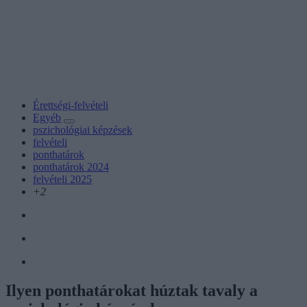
Érettségi-felvételi
Egyéb
pszichológiai képzések
felvételi
ponthatárok
ponthatárok 2024
felvételi 2025
+2
Ilyen ponthatárokat húztak tavaly a