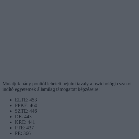
Mutatjuk hány ponttól lehetett bejutni tavaly a pszichológia szakot
indító egyetemek államilag támogatott képzéseire:
ELTE: 453
PPKE: 460
SZTE: 446
DE: 443
KRE: 441
PTE: 437
PE: 366