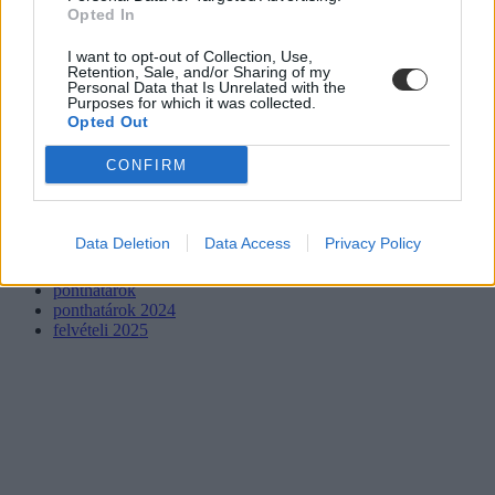
Opted In
I want to opt-out of Collection, Use,
Retention, Sale, and/or Sharing of my
Personal Data that Is Unrelated with the
Purposes for which it was collected.
Opted Out
CONFIRM
Data Deletion
Data Access
Privacy Policy
pszichológiai képzések
felvételi
ponthatárok
ponthatárok 2024
felvételi 2025