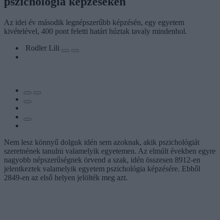
pszichológia képzéseken
Az idei év második legnépszerűbb képzésén, egy egyetem
kivételével, 400 pont feletti határt húztak tavaly mindenhol.
Rodler Lili
Nem lesz könnyű dolguk idén sem azoknak, akik pszichológiát
szeretnének tanulni valamelyik egyetemen. Az elmúlt években egyre
nagyobb népszerűségnek örvend a szak, idén összesen 8912-en
jelentkeztek valamelyik egyetem pszichológia képzésére. Ebből
2849-en az első helyen jelölték meg azt.