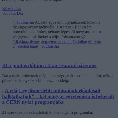
Közoktatás
Kovács Dóri
@eduline.hu
Az első egyetemi ügyintézések között a
diákigazolvány igénylése is szerepel. Bár elsőre
bonyolultnak tűnhet, néhány lépésből megvan – most
végigvezetünk titeket a teljes folyamaton.😉
#diákigazolvány
#egyetem
#neptun
#eduline
#foryou
♬ eredeti hang - eduline.hu
Itt a pontos dátum: ekkor lesz az őszi szünet
Bár a nyári szünetnek még nincs vége, már most lehet tudni, mikor
pihenhettek legközelebb hosszabb ideig.
„A világ legelismertebb tudósainak előadásait
hallgathatjuk” – két magyar egyetemista is bekerült
a CERN nyári programjába
21 ezer diákból választották ki őket a genfi programba.