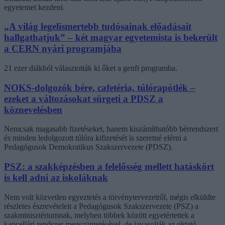
egyetemet kezdeni.
„A világ legelismertebb tudósainak előadásait
hallgathatjuk” – két magyar egyetemista is bekerült
a CERN nyári programjába
21 ezer diákból választották ki őket a genfi programba.
NOKS-dolgozók bére, cafetéria, túlórapótlék –
ezeket a változásokat sürgeti a PDSZ a
köznevelésben
Nemcsak magasabb fizetéseket, hanem kiszámíthatóbb bérrendszert
és minden ledolgozott túlóra kifizetését is szeretné elérni a
Pedagógusok Demokratikus Szakszervezete (PDSZ).
PSZ: a szakképzésben a felelősség mellett hatáskört
is kell adni az iskoláknak
Nem volt közvetlen egyeztetés a törvénytervezetről, mégis elküldte
részletes észrevételeit a Pedagógusok Szakszervezete (PSZ) a
szakminisztériumnak, melyben többek között egyetértettek a
kancellári rendszer megszüntetésével, de javasolják az oktató