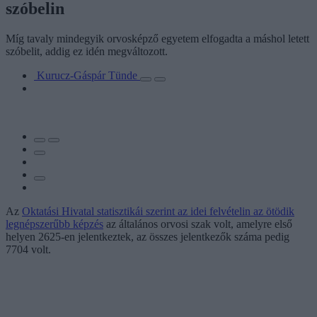
szóbelin
Míg tavaly mindegyik orvosképző egyetem elfogadta a máshol letett
szóbelit, addig ez idén megváltozott.
Kurucz-Gáspár Tünde
Az
Oktatási Hivatal statisztikái szerint az idei felvételin az ötödik
legnépszerűbb képzés
az általános orvosi szak volt, amelyre első
helyen 2625-en jelentkeztek, az összes jelentkezők száma pedig
7704 volt.