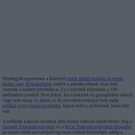
Mindegyik egyetemen a kötelező
emelt szintű biológia és emelt
kémia vagy fizikaérettségi
mellett a jelentkezőknek részt kell
venniük a szóbeli felvételin is. Ez a felvételi eljárásban a 100
intézményi pontból 50-et jelent. Ha valakinek ez gyengébben sikerül
vagy nem megy el, akkor az itt elveszített pontokat nem tudja
például nyelvvizsgával pótolni
, éppen ezért a szóbelinek óriási tétje
van.
A szóbelik kapcsán azonban idén fontos változás lépett életbe: míg a
Szegedi Tudományegyetem
és a
Pécsi Tudományegyetem elfogadja
az összes többi orvosképző egyetem szóbeli felvételijét, addig a