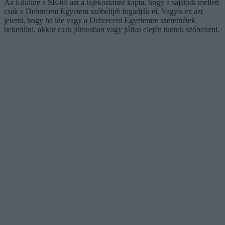
Az Eduline a SE-től azt a tájékoztatást kapta, hogy a sajátjuk mellett
csak a Debreceni Egyetem szóbelijét fogadják el. Vagyis ez azt
jelenti, hogy ha ide vagy a Debreceni Egyetemre szeretnétek
bekerülni, akkor csak júniusban vagy július elején tudtok szóbelizni.