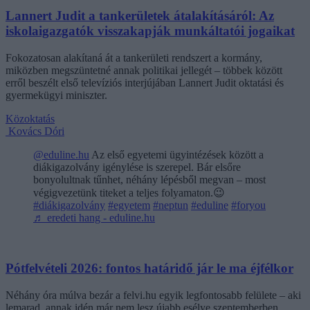
Lannert Judit a tankerületek átalakításáról: Az
iskolaigazgatók visszakapják munkáltatói jogaikat
Fokozatosan alakítaná át a tankerületi rendszert a kormány,
miközben megszüntetné annak politikai jellegét – többek között
erről beszélt első televíziós interjújában Lannert Judit oktatási és
gyermekügyi miniszter.
Közoktatás
Kovács Dóri
@eduline.hu
Az első egyetemi ügyintézések között a
diákigazolvány igénylése is szerepel. Bár elsőre
bonyolultnak tűnhet, néhány lépésből megvan – most
végigvezetünk titeket a teljes folyamaton.😉
#diákigazolvány
#egyetem
#neptun
#eduline
#foryou
♬ eredeti hang - eduline.hu
Pótfelvételi 2026: fontos határidő jár le ma éjfélkor
Néhány óra múlva bezár a felvi.hu egyik legfontosabb felülete – aki
lemarad, annak idén már nem lesz újabb esélye szeptemberben