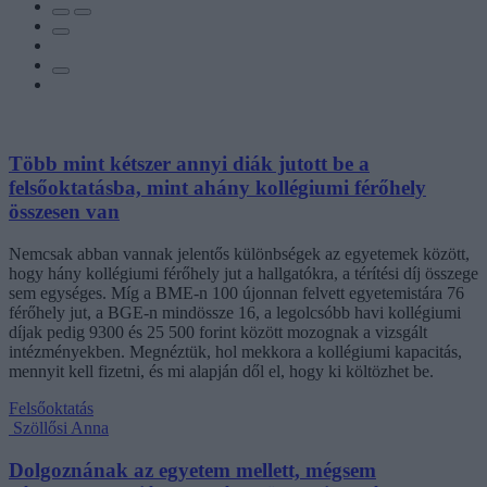
Több mint kétszer annyi diák jutott be a
felsőoktatásba, mint ahány kollégiumi férőhely
összesen van
Nemcsak abban vannak jelentős különbségek az egyetemek között,
hogy hány kollégiumi férőhely jut a hallgatókra, a térítési díj összege
sem egységes. Míg a BME-n 100 újonnan felvett egyetemistára 76
férőhely jut, a BGE-n mindössze 16, a legolcsóbb havi kollégiumi
díjak pedig 9300 és 25 500 forint között mozognak a vizsgált
intézményekben. Megnéztük, hol mekkora a kollégiumi kapacitás,
mennyit kell fizetni, és mi alapján dől el, hogy ki költözhet be.
Felsőoktatás
Szöllősi Anna
Dolgoznának az egyetem mellett, mégsem