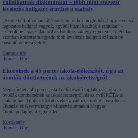
vállalhatnak diákmunkát – több mint százezer
levelezős hallgatót érinthet a szabály
„Szinte bárhol voltam állásinterjún, mikor megtudták, hogy levelező
tagozatos hallgató vagyok, egyből húzni kezdték a szájukat” –
számolt be tapasztalatairól az Eduline-nak egy egyetemista. Példája
azonban korántsem egyedi: több levelezős hallgató számolt be
hasonló nehézségekről.
Campus life
Kovács Dóri
Eltörölnék a 45 perces iskola-előkészítőt, újra az
óvodák dönthetnének az iskolaérettségről
Megszűnhet a 45 perces iskola-előkészítő foglalkozás, újra az
óvodák dönthetnének az iskolaérettségről, és az oviKRÉTA is
átalakulhat. Többek között ezeket a változtatásokat javasolta az
Oktatási és Gyermekügyi Minisztériumnak a Magyar
Óvodapedagógiai Egyesület.
Közoktatás
Kovács Dóri