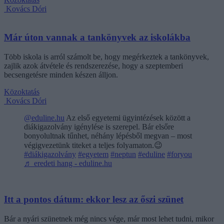
Kovács Dóri
Már úton vannak a tankönyvek az iskolákba
Több iskola is arról számolt be, hogy megérkeztek a tankönyvek,
zajlik azok átvétele és rendszerezése, hogy a szeptemberi
becsengetésre minden készen álljon.
Közoktatás
Kovács Dóri
@eduline.hu
Az első egyetemi ügyintézések között a
diákigazolvány igénylése is szerepel. Bár elsőre
bonyolultnak tűnhet, néhány lépésből megvan – most
végigvezetünk titeket a teljes folyamaton.😉
#diákigazolvány
#egyetem
#neptun
#eduline
#foryou
♬ eredeti hang - eduline.hu
Itt a pontos dátum: ekkor lesz az őszi szünet
Bár a nyári szünetnek még nincs vége, már most lehet tudni, mikor