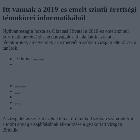
Itt vannak a 2019-es emelt szintű érettségi
témakörei informatikából
Nyilvánosságra hozta az Oktatási Hivatal a 2019-es emelt szintű
informatikaérettségi segédanyagait - itt találjátok azokat a
témaköröket, amelyeknek az ismeretét a szóbeli vizsgán ellenőrzik a
tanárok.
Eduline
A vizsgaleírás szerint ezeket témaköröket kell szóban számonkérni,
a többi anyag elsajátításának ellenőrzése a gyakorlati vizsgán
történik: