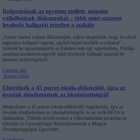
Dolgoznának az egyetem mellett, mégsem
vállalhatnak diákmunkát – több mint százezer
levelezős hallgatót érinthet a szabály
„Szinte bárhol voltam állásinterjún, mikor megtudták, hogy levelező
tagozatos hallgató vagyok, egyből húzni kezdték a szájukat” –
számolt be tapasztalatairól az Eduline-nak egy egyetemista. Példája
azonban korántsem egyedi: több levelezős hallgató számolt be
hasonló nehézségekről.
Campus life
Kovács Dóri
Eltörölnék a 45 perces iskola-előkészítőt, újra az
óvodák dönthetnének az iskolaérettségről
Megszűnhet a 45 perces iskola-előkészítő foglalkozás, újra az
óvodák dönthetnének az iskolaérettségről, és az oviKRÉTA is
átalakulhat. Többek között ezeket a változtatásokat javasolta az
Oktatási és Gyermekügyi Minisztériumnak a Magyar
Óvodapedagógiai Egyesület.
Közoktatás