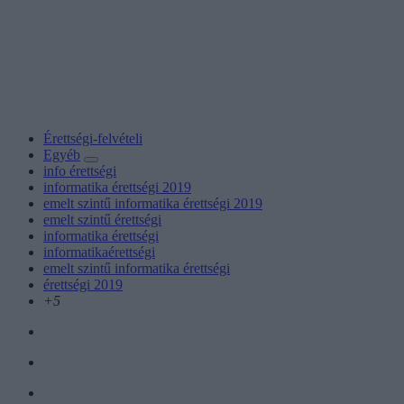
Érettségi-felvételi
Egyéb
info érettségi
informatika érettségi 2019
emelt szintű informatika érettségi 2019
emelt szintű érettségi
informatika érettségi
informatikaérettségi
emelt szintű informatika érettségi
érettségi 2019
+5