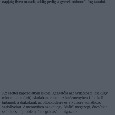
napjáig ilyen maradt, addig pedig a gyerek otthonról fog tanulni.
Az esettel kapcsolatban iskola igazgatója azt nyilatkozta; csakúgy,
mint minden (brit) iskolában, ebben az intézményben is be kell
tartaniuk a diákoknak az öltözködésre és a külsőre vonatkozó
szabályokat. Amennyiben azokat egy "diák" megszegi, értesítik a
szüleit és a "probléma" megoldásán dolgoznak.