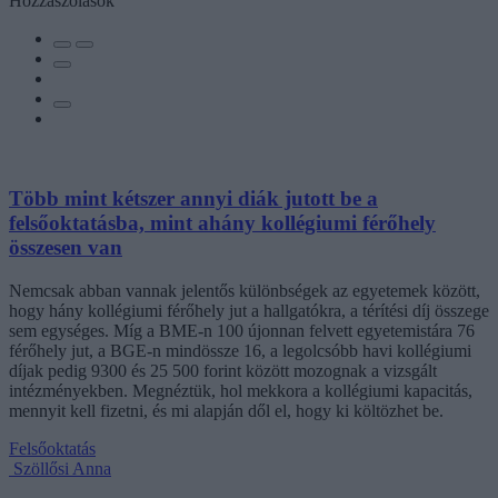
Hozzászólások
Több mint kétszer annyi diák jutott be a
felsőoktatásba, mint ahány kollégiumi férőhely
összesen van
Nemcsak abban vannak jelentős különbségek az egyetemek között,
hogy hány kollégiumi férőhely jut a hallgatókra, a térítési díj összege
sem egységes. Míg a BME-n 100 újonnan felvett egyetemistára 76
férőhely jut, a BGE-n mindössze 16, a legolcsóbb havi kollégiumi
díjak pedig 9300 és 25 500 forint között mozognak a vizsgált
intézményekben. Megnéztük, hol mekkora a kollégiumi kapacitás,
mennyit kell fizetni, és mi alapján dől el, hogy ki költözhet be.
Felsőoktatás
Szöllősi Anna