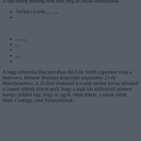
A hajviselete jelenleg nem felel meg az iskola szabályainak.
Székács Linda
A nagy-britanniai Blackpoolban élő Evie Smith izgatottan várja a
kedvence, Melanie Martinez koncertjét szeptember 21-én
Manchesterben. A 29 éves énekesnő a zenéje mellett furcsa stílusáról
is ismert; többek között arról, hogy a haját két különböző színben
hordja; például úgy, hogy az egyik oldalt fekete, a másik oldalt
fehér. Csakúgy, mint Szörnyellának .