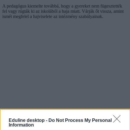
A pedagógus kiemelte továbbá, hogy a gyereket nem fügesztették
fel vagy rúgták ki az iskolából a haja miatt. Várják őt vissza, amint
ismét megfelel a hajviselete az intézmény szabályainak.
Eduline desktop -
Do Not Process My Personal
Information