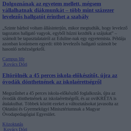
Dolgoznának az egyetem mellett, mégsem
vállalhatnak diákmunkát – több mint százezer
levelezős hallgatót érinthet a szabály
„Szinte bárhol voltam állásinterjún, mikor megtudták, hogy levelező
tagozatos hallgató vagyok, egyből húzni kezdték a szájukat” –
számolt be tapasztalatairól az Eduline-nak egy egyetemista. Példája
azonban korántsem egyedi: több levelezős hallgató számolt be
hasonló nehézségekről.
Campus life
Kovács Dóri
Eltörölnék a 45 perces iskola-előkészítőt, újra az
óvodák dönthetnének az iskolaérettségről
Megszűnhet a 45 perces iskola-előkészítő foglalkozás, újra az
óvodák dönthetnének az iskolaérettségről, és az oviKRÉTA is
átalakulhat. Többek között ezeket a változtatásokat javasolta az
Oktatási és Gyermekügyi Minisztériumnak a Magyar
Óvodapedagógiai Egyesület.
Közoktatás
Kovács Dóri