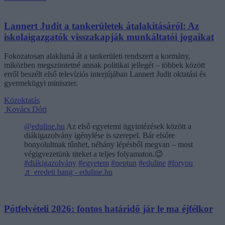
Lannert Judit a tankerületek átalakításáról: Az
iskolaigazgatók visszakapják munkáltatói jogaikat
Fokozatosan alakítaná át a tankerületi rendszert a kormány,
miközben megszüntetné annak politikai jellegét – többek között
erről beszélt első televíziós interjújában Lannert Judit oktatási és
gyermekügyi miniszter.
Közoktatás
Kovács Dóri
@eduline.hu
Az első egyetemi ügyintézések között a
diákigazolvány igénylése is szerepel. Bár elsőre
bonyolultnak tűnhet, néhány lépésből megvan – most
végigvezetünk titeket a teljes folyamaton.😉
#diákigazolvány
#egyetem
#neptun
#eduline
#foryou
♬ eredeti hang - eduline.hu
Pótfelvételi 2026: fontos határidő jár le ma éjfélkor