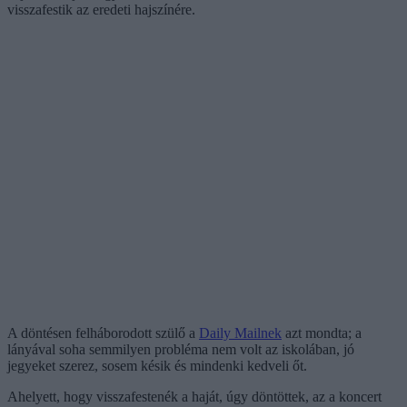
visszafestik az eredeti hajszínére.
A döntésen felháborodott szülő a
Daily Mailnek
azt mondta; a
lányával soha semmilyen probléma nem volt az iskolában, jó
jegyeket szerez, sosem késik és mindenki kedveli őt.
Ahelyett, hogy visszafestenék a haját, úgy döntöttek, az a koncert