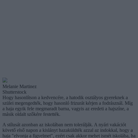
Melanie Martinez
Shutterstock
Hogy hasonlítson a kedvencére, a hatodik osztályos gyereknek a
szülei megengedték, hogy hasonló frizurát kérjen a fodrásznál. Míg
a haja egyik fele megmaradt barna, vagyis az eredeti a hajszíne, a
másik oldalt szőkére festették.
A stílusát azonban az iskolában nem tolerálják. A nyári vakációt
követő első napon a kislányt hazaküldték azzal az indokkal, hogy a
haja "elvonja a figyelmet", ezért csak akkor mehet ismét iskolába, ha