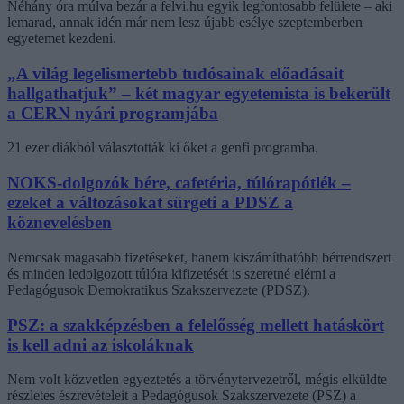
Néhány óra múlva bezár a felvi.hu egyik legfontosabb felülete – aki
lemarad, annak idén már nem lesz újabb esélye szeptemberben
egyetemet kezdeni.
„A világ legelismertebb tudósainak előadásait
hallgathatjuk” – két magyar egyetemista is bekerült
a CERN nyári programjába
21 ezer diákból választották ki őket a genfi programba.
NOKS-dolgozók bére, cafetéria, túlórapótlék –
ezeket a változásokat sürgeti a PDSZ a
köznevelésben
Nemcsak magasabb fizetéseket, hanem kiszámíthatóbb bérrendszert
és minden ledolgozott túlóra kifizetését is szeretné elérni a
Pedagógusok Demokratikus Szakszervezete (PDSZ).
PSZ: a szakképzésben a felelősség mellett hatáskört
is kell adni az iskoláknak
Nem volt közvetlen egyeztetés a törvénytervezetről, mégis elküldte
részletes észrevételeit a Pedagógusok Szakszervezete (PSZ) a