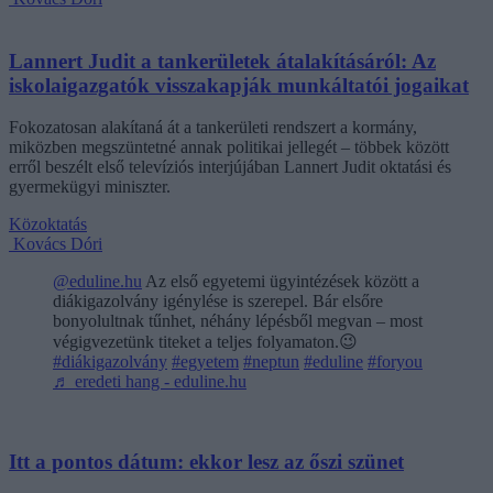
Lannert Judit a tankerületek átalakításáról: Az
iskolaigazgatók visszakapják munkáltatói jogaikat
Fokozatosan alakítaná át a tankerületi rendszert a kormány,
miközben megszüntetné annak politikai jellegét – többek között
erről beszélt első televíziós interjújában Lannert Judit oktatási és
gyermekügyi miniszter.
Közoktatás
Kovács Dóri
@eduline.hu
Az első egyetemi ügyintézések között a
diákigazolvány igénylése is szerepel. Bár elsőre
bonyolultnak tűnhet, néhány lépésből megvan – most
végigvezetünk titeket a teljes folyamaton.😉
#diákigazolvány
#egyetem
#neptun
#eduline
#foryou
♬ eredeti hang - eduline.hu
Itt a pontos dátum: ekkor lesz az őszi szünet