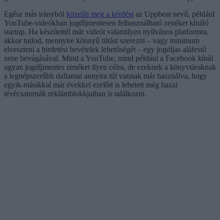
Egész más irányból
közelíti meg a kérdést
az Uppbeat nevű, például
YouTube-videókban jogdíjmentesen felhasználható zenéket kínáló
startup. Ha készítettél már videót valamilyen nyilvános platformra,
akkor tudod, mennyire könnyű tiltást szerezni – vagy minimum
elveszteni a hirdetési bevételek lehetőségét – egy jogdíjas aláfestő
zene bevágásával. Mind a YouTube, mind például a Facebook kínál
ugyan jogdíjmentes zenéket ilyen célra, de ezeknek a könyvtáraknak
a legnépszerűbb dallamai annyira túl vannak már használva, hogy
egyik-másikkal már évekkel ezelőtt is lehetett még hazai
tévécsatornák reklámblokkjaiban is találkozni.