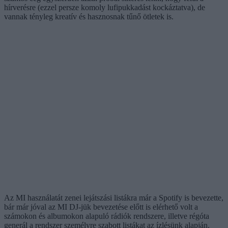
hírverésre (ezzel persze komoly lufipukkadást kockáztatva), de
vannak tényleg kreatív és hasznosnak tűnő ötletek is.
Az MI használatát zenei lejátszási listákra már a Spotify is bevezette,
bár már jóval az MI DJ-jük bevezetése előtt is elérhető volt a
számokon és albumokon alapuló rádiók rendszere, illetve régóta
generál a rendszer személyre szabott listákat az ízlésünk alapján.