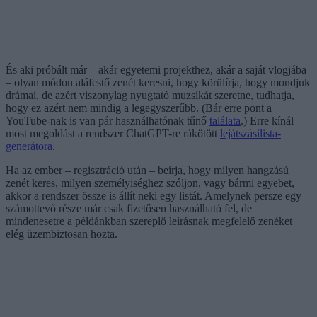
És aki próbált már – akár egyetemi projekthez, akár a saját vlogjába
– olyan módon aláfestő zenét keresni, hogy körülírja, hogy mondjuk
drámai, de azért viszonylag nyugtató muzsikát szeretne, tudhatja,
hogy ez azért nem mindig a legegyszerűbb. (Bár erre pont a
YouTube-nak is van pár használhatónak tűnő
találata
.) Erre kínál
most megoldást a rendszer ChatGPT-re rákötött
lejátszásilista-
generátora
.
Ha az ember – regisztráció után – beírja, hogy milyen hangzású
zenét keres, milyen személyiséghez szóljon, vagy bármi egyebet,
akkor a rendszer össze is állít neki egy listát. Amelynek persze egy
számottevő része már csak fizetősen használható fel, de
mindenesetre a példánkban szereplő leírásnak megfelelő zenéket
elég üzembiztosan hozta.