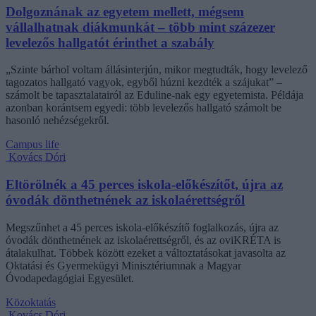
Dolgoznának az egyetem mellett, mégsem
vállalhatnak diákmunkát – több mint százezer
levelezős hallgatót érinthet a szabály
„Szinte bárhol voltam állásinterjún, mikor megtudták, hogy levelező
tagozatos hallgató vagyok, egyből húzni kezdték a szájukat” –
számolt be tapasztalatairól az Eduline-nak egy egyetemista. Példája
azonban korántsem egyedi: több levelezős hallgató számolt be
hasonló nehézségekről.
Campus life
Kovács Dóri
Eltörölnék a 45 perces iskola-előkészítőt, újra az
óvodák dönthetnének az iskolaérettségről
Megszűnhet a 45 perces iskola-előkészítő foglalkozás, újra az
óvodák dönthetnének az iskolaérettségről, és az oviKRÉTA is
átalakulhat. Többek között ezeket a változtatásokat javasolta az
Oktatási és Gyermekügyi Minisztériumnak a Magyar
Óvodapedagógiai Egyesület.
Közoktatás
Kovács Dóri