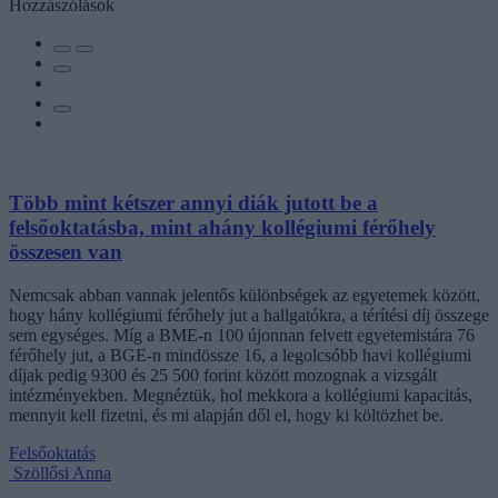
Hozzászólások
Több mint kétszer annyi diák jutott be a
felsőoktatásba, mint ahány kollégiumi férőhely
összesen van
Nemcsak abban vannak jelentős különbségek az egyetemek között,
hogy hány kollégiumi férőhely jut a hallgatókra, a térítési díj összege
sem egységes. Míg a BME-n 100 újonnan felvett egyetemistára 76
férőhely jut, a BGE-n mindössze 16, a legolcsóbb havi kollégiumi
díjak pedig 9300 és 25 500 forint között mozognak a vizsgált
intézményekben. Megnéztük, hol mekkora a kollégiumi kapacitás,
mennyit kell fizetni, és mi alapján dől el, hogy ki költözhet be.
Felsőoktatás
Szöllősi Anna