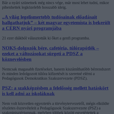
Bár a nyári szünetnek még nincs vége, már most lehet tudni, mikor
pihenhettek legközelebb hosszabb ideig.
„A világ legelismertebb tudósainak előadásait
hallgathatjuk” – két magyar egyetemista is bekerült
a CERN nyári programjába
21 ezer diákból választották ki őket a genfi programba.
NOKS-dolgozók bére, cafetéria, túlórapótlék –
ezeket a változásokat sürgeti a PDSZ a
köznevelésben
Nemcsak magasabb fizetéseket, hanem kiszámíthatóbb bérrendszert
és minden ledolgozott túlóra kifizetését is szeretné elérni a
Pedagógusok Demokratikus Szakszervezete (PDSZ).
PSZ: a szakképzésben a felelősség mellett hatáskört
is kell adni az iskoláknak
Nem volt közvetlen egyeztetés a törvénytervezetről, mégis elküldte
részletes észrevételeit a Pedagógusok Szakszervezete (PSZ) a
szakminisztériumnak, melyben többek között egyetértettek a