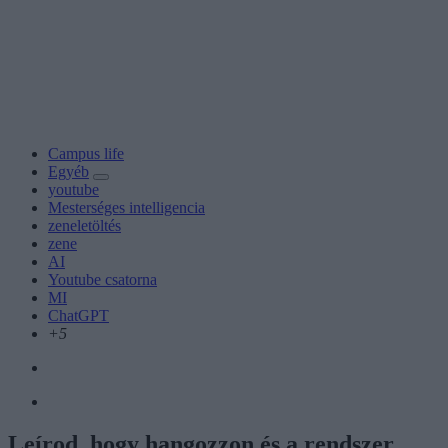
Campus life
Egyéb
youtube
Mesterséges intelligencia
zeneletöltés
zene
AI
Youtube csatorna
MI
ChatGPT
+5
Leírod, hogy hangozzon és a rendszer