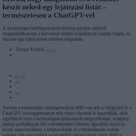
készít neked egy lejátszási listát –
természetesen a ChatGPT-vel
A mesterséges intelligenciával tényleg minden oldalról
megpróbálkoznak a hírverésre felülni szándékozó startup cégek, ez
viszont egy kifejezetten érdekes megoldás.
Tarnay Kristóf
Amióta a mesterséges intelligenciával (MI) van tele a világsajtó és a
ChatGPT szöveggenerátort már régen olyanok is használják, akik
egyébként nem a technológiai újdonságok megszállottjai, rengeteg
startup próbálkozik MI-s termékekkel feltörni. Igazából olyan ez
kicsit, mint korábban a kriptovaluták és a blokkláncok voltak,
számos cég egyszerűen azzal próbál sikeres lenni, hogy felül a