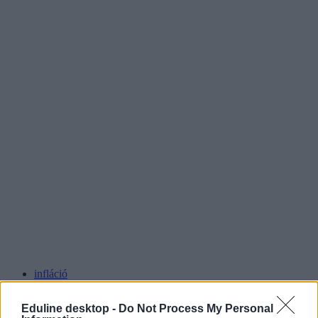
infláció
statisztika
felmérés
Eduline desktop -
Do Not Process My Personal
kakós csiga