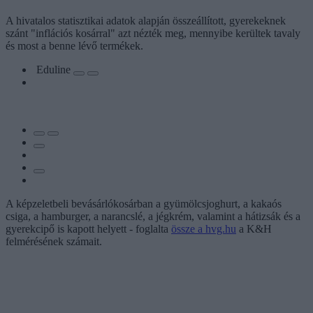
A hivatalos statisztikai adatok alapján összeállított, gyerekeknek
szánt "inflációs kosárral" azt nézték meg, mennyibe kerültek tavaly
és most a benne lévő termékek.
Eduline
A képzeletbeli bevásárlókosárban a gyümölcsjoghurt, a kakaós
csiga, a hamburger, a narancslé, a jégkrém, valamint a hátizsák és a
gyerekcipő is kapott helyett - foglalta
össze a hvg.hu
a K&H
felmérésének számait.