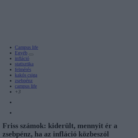
Campus life
Egyéb
infláció
statisztika
felmérés
kakós csiga
zsebpénz
campus life
+3
Friss számok: kiderült, mennyit ér a
zsebpénz, ha az infláció közbeszól