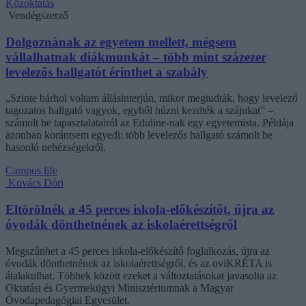
Közoktatás
Vendégszerző
Dolgoznának az egyetem mellett, mégsem
vállalhatnak diákmunkát – több mint százezer
levelezős hallgatót érinthet a szabály
„Szinte bárhol voltam állásinterjún, mikor megtudták, hogy levelező
tagozatos hallgató vagyok, egyből húzni kezdték a szájukat” –
számolt be tapasztalatairól az Eduline-nak egy egyetemista. Példája
azonban korántsem egyedi: több levelezős hallgató számolt be
hasonló nehézségekről.
Campus life
Kovács Dóri
Eltörölnék a 45 perces iskola-előkészítőt, újra az
óvodák dönthetnének az iskolaérettségről
Megszűnhet a 45 perces iskola-előkészítő foglalkozás, újra az
óvodák dönthetnének az iskolaérettségről, és az oviKRÉTA is
átalakulhat. Többek között ezeket a változtatásokat javasolta az
Oktatási és Gyermekügyi Minisztériumnak a Magyar
Óvodapedagógiai Egyesület.