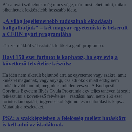
Bár a nyári szünetnek még nincs vége, már most lehet tudni, mikor
pihenhettek legközelebb hosszabb ideig.
„A világ legelismertebb tudósainak előadásait
hallgathatjuk” – két magyar egyetemista is bekerült
a CERN nyári programjába
21 ezer diákból választották ki őket a genfi programba.
Havi 150 ezer forintot is kaphatsz, ha egy évig a
következő felvételire készülsz
Ha idén nem sikerült bejutnod arra az egyetemre vagy szakra, amit
kinéztél magadnak, vagy anyagi, családi okok miatt eddig nem
tudtál továbbtanulni, még nincs minden veszve. A Budapesti
Corvinus Egyetem Illyés Gyula Programja egy teljes tanéven át segít
felkészülni a következő felvételire – ráadásul havi nettó 150 ezer
forintos támogatást, ingyenes kollégiumot és mentorálást is kapsz.
Mutatjuk a részleteket.
PSZ: a szakképzésben a felelősség mellett hatáskört
is kell adni az iskoláknak