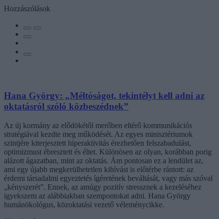
Hozzászólások
Hana György: „Méltóságot, tekintélyt kell adni az
oktatásról szóló közbeszédnek”
Az új kormány az elődökétől merőben eltérő kommunikációs
stratégiával kezdte meg működését. Az egyes minisztériumok
szintjére kiterjesztett hiperaktivitás érezhetően felszabadulást,
optimizmust ébresztett és éltet. Különösen az olyan, korábban porig
alázott ágazatban, mint az oktatás. Ám pontosan ez a lendület az,
ami egy újabb megkerülhetetlen kihívást is előtérbe rántott: az
érdemi társadalmi egyeztetés ígéretének beváltását, vagy más szóval
„kényszerét”. Ennek, az amúgy pozitív stressznek a kezeléséhez
igyekszem az alábbiakban szempontokat adni. Hana György
humánökológus, közoktatási vezető véleménycikke.