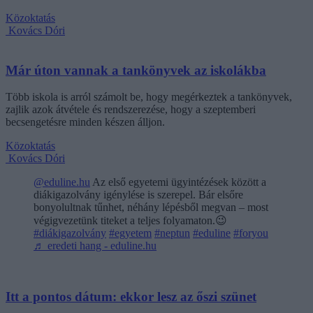
Közoktatás
Kovács Dóri
Már úton vannak a tankönyvek az iskolákba
Több iskola is arról számolt be, hogy megérkeztek a tankönyvek,
zajlik azok átvétele és rendszerezése, hogy a szeptemberi
becsengetésre minden készen álljon.
Közoktatás
Kovács Dóri
@eduline.hu
Az első egyetemi ügyintézések között a
diákigazolvány igénylése is szerepel. Bár elsőre
bonyolultnak tűnhet, néhány lépésből megvan – most
végigvezetünk titeket a teljes folyamaton.😉
#diákigazolvány
#egyetem
#neptun
#eduline
#foryou
♬ eredeti hang - eduline.hu
Itt a pontos dátum: ekkor lesz az őszi szünet